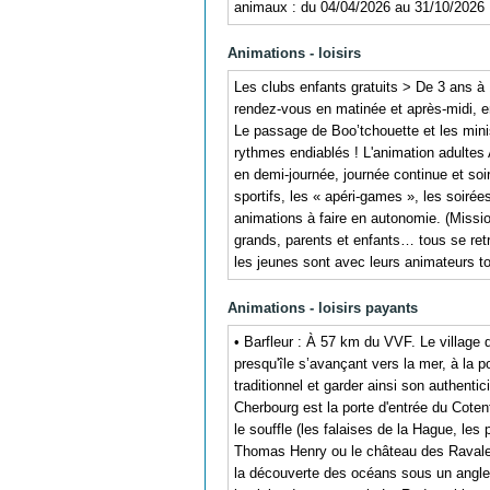
animaux : du 04/04/2026 au 31/10/2026
Animations - loisirs
Les clubs enfants gratuits > De 3 ans à
rendez-vous en matinée et après-midi, e
Le passage de Boo’tchouette et les mini
rythmes endiablés ! L'animation adultes
en demi-journée, journée continue et soi
sportifs, les « apéri-games », les soir
animations à faire en autonomie. (Missi
grands, parents et enfants… tous se ret
les jeunes sont avec leurs animateurs to
Animations - loisirs payants
• Barfleur : À 57 km du VVF. Le village
presqu'île s’avançant vers la mer, à la p
traditionnel et garder ainsi son authent
Cherbourg est la porte d'entrée du Coten
le souffle (les falaises de la Hague, le
Thomas Henry ou le château des Ravalet
la découverte des océans sous un angle 