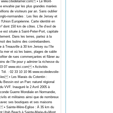
6 99 www.citedelamer.com • Le Mont-
ie envahie par les plus grandes marées
illions de visiteurs par an. Sans oublier
anglo-normandes : Les îles de Jersey et
l'Union Européenne. Carte identité en
² dont 150 km de côtes. L’île d’exil de
 est située à Saint-Peter-Port, capitale
itement. Dans les terres, partez à la
nsit des butins des contrebandiers.
 à Treauville à 30 km Jersey ou l’île
la mer et où les baies, plages de sable
profiter de rues commerçantes et flâner au
ns de l’île pour y admirer la richesse du
04 03 07 www.otci.com • Activités
. Tél. : 02 33 10 10 96 www.ecoledevoile-
isles • Les Marais du Cotentin :
u Bessin est un Parc naturel régional
u VVF. Inauguré le 2 Avril 2005 à
 Seconde Guerre Mondiale en Normandie,
ils et militaires ainsi que de nombreux
e, avec ses boutiques et ses maisons
com • Sainte-Mère-Eglise : À 35 km du
ment Utah Beach à Sainte-Marie-du-Mont.