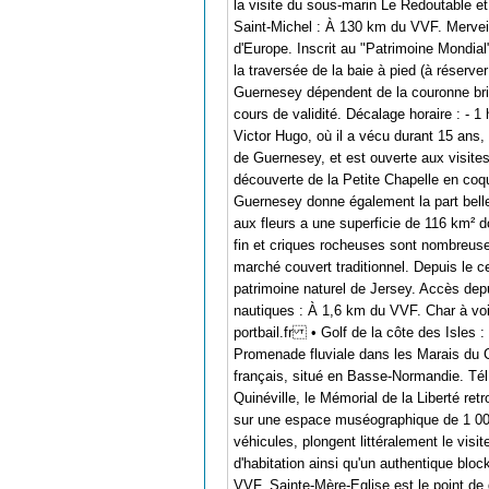
la visite du sous-marin Le Redoutable e
Saint-Michel : À 130 km du VVF. Mervei
d'Europe. Inscrit au "Patrimoine Mondial"
la traversée de la baie à pied (à réser
Guernesey dépendent de la couronne brit
cours de validité. Décalage horaire : - 
Victor Hugo, où il a vécu durant 15 ans,
de Guernesey, et est ouverte aux visites 
découverte de la Petite Chapelle en coqu
Guernesey donne également la part belle 
aux fleurs a une superficie de 116 km² 
fin et criques rocheuses sont nombreuses
marché couvert traditionnel. Depuis le c
patrimoine naturel de Jersey. Accès dep
nautiques : À 1,6 km du VVF. Char à voil
portbail.fr • Golf de la côte des Isles
Promenade fluviale dans les Marais du C
français, situé en Basse-Normandie. Té
Quinéville, le Mémorial de la Liberté r
sur une espace muséographique de 1 000
véhicules, plongent littéralement le vis
d'habitation ainsi qu'un authentique bl
VVF. Sainte-Mère-Eglise est le point de