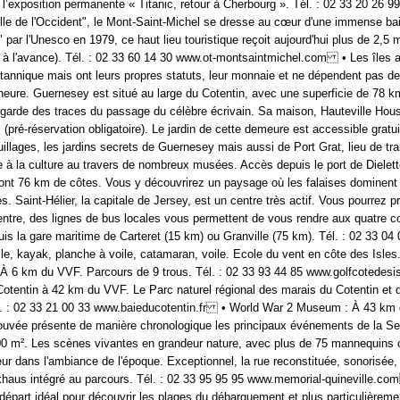
t l’exposition permanente « Titanic, retour à Cherbourg ». Tél. : 02 33 20 2
lle de l'Occident", le Mont-Saint-Michel se dresse au cœur d'une immense ba
 par l'Unesco en 1979, ce haut lieu touristique reçoit aujourd'hui plus de 2,5 m
ver à l'avance). Tél. : 02 33 60 14 30 www.ot-montsaintmichel.com • Les îles 
annique mais ont leurs propres statuts, leur monnaie et ne dépendent pas de 
1 heure. Guernesey est situé au large du Cotentin, avec une superficie de 78 km
 garde des traces du passage du célèbre écrivain. Sa maison, Hauteville House
(pré-réservation obligatoire). Le jardin de cette demeure est accessible gratu
illages, les jardins secrets de Guernesey mais aussi de Port Grat, lieu de tra
à la culture au travers de nombreux musées. Accès depuis le port de Dielette
dont 76 km de côtes. Vous y découvrirez un paysage où les falaises dominent 
. Saint-Hélier, la capitale de Jersey, est un centre très actif. Vous pourrez 
entre, des lignes de bus locales vous permettent de vous rendre aux quatre coi
uis la gare maritime de Carteret (15 km) ou Granville (75 km). Tél. : 02 33 
e, kayak, planche à voile, catamaran, voile. Ecole du vent en côte des Isles
 : À 6 km du VVF. Parcours de 9 trous. Tél. : 02 33 93 44 85 www.golfcotedes
otentin à 42 km du VVF. Le Parc naturel régional des marais du Cotentin et d
l. : 02 33 21 00 33 www.baieducotentin.fr • World War 2 Museum : À 43 km d
etrouvée présente de manière chronologique les principaux événements de la
 m². Les scènes vivantes en grandeur nature, avec plus de 75 mannequins civ
iteur dans l'ambiance de l'époque. Exceptionnel, la rue reconstituée, sonorisé
ockhaus intégré au parcours. Tél. : 02 33 95 95 95 www.memorial-quineville.
 départ idéal pour découvrir les plages du débarquement et plus particulière