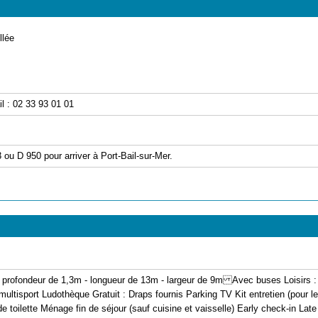
llée
l : 02 33 93 01 01
3 ou D 950 pour arriver à Port-Bail-sur-Mer.
ée - profondeur de 1,3m - longueur de 13m - largeur de 9m Avec buses Loisirs :
 multisport Ludothèque Gratuit : Draps fournis Parking TV Kit entretien (pour 
 toilette Ménage fin de séjour (sauf cuisine et vaisselle) Early check-in Lat