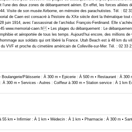
 l’une des deux zones de débarquement aérien. En effet, les forces alliées d
1944. Visite de son musée Airborne, en mémoire des parachutistes. Tél. : 02 
ial de Caen est consacré à l'histoire du XXe siècle dont la thématique tout e
28 juin 1914, avec l’assassinat de l’archiduc François-Ferdinand. Elle s’achè
06 45 www.memorial-caen.fr • Les plages du débarquement : Le débarquement 
phibie et aéroportée de tous les temps. Aujourd’hui encore, des millions de vi
hommage aux soldats qui ont libéré la France. Utah Beach est à 48 km du vi
u VVF et proche du cimetière américain de Colleville-sur-Mer. Tél. : 02 33 
 • Boulangerie/Pâtisserie : À 300 m • Epicerie : À 500 m • Restaurant : À 30
et : À 300 m • Services - Autres : Coiffeur à 300 m • Station service : À 1 k
 à 55 km • Infirmier : À 1 km • Médecin : À 1 km • Pharmacie : À 300 m • Sant