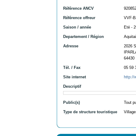
Référence ANCV
92085
Référence offreur
VVF-B
Saison / année
Eté - 
Departement / Région
Aquita
Adresse
2026 
IPARL
64430
Tél. / Fax
05 59 
Site internet
http://
Descriptif
Public(s)
Tout p
Type de structure touristique
Villag