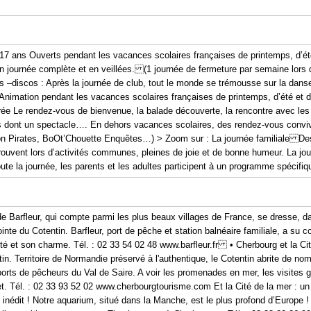
 17 ans Ouverts pendant les vacances scolaires françaises de printemps, d’é
n journée complète et en veillées. (1 journée de fermeture par semaine lors d
s –discos : Après la journée de club, tout le monde se trémousse sur la danse
 Animation pendant les vacances scolaires françaises de printemps, d’été et
rée Le rendez-vous de bienvenue, la balade découverte, la rencontre avec les
ées dont un spectacle…. En dehors vacances scolaires, des rendez-vous conviv
on Pirates, BoOt’Chouette Enquêtes…) > Zoom sur : La journée familiale Des 
rouvent lors d’activités communes, pleines de joie et de bonne humeur. La jo
ute la journée, les parents et les adultes participent à un programme spécifiqu
 de Barfleur, qui compte parmi les plus beaux villages de France, se dresse, 
ointe du Cotentin. Barfleur, port de pêche et station balnéaire familiale, a su 
icité et son charme. Tél. : 02 33 54 02 48 www.barfleur.fr • Cherbourg et la C
tin. Territoire de Normandie préservé à l'authentique, le Cotentin abrite de n
s ports de pêcheurs du Val de Saire. A voir les promenades en mer, les visites 
. Tél. : 02 33 93 52 02 www.cherbourgtourisme.com Et la Cité de la mer : u
inédit ! Notre aquarium, situé dans la Manche, est le plus profond d’Europe