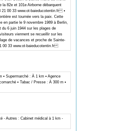
e la 82e et 101e Airborne débarquent
33 21 00 33 www.ot-baieducotentin.fr •
ntière est tournée vers la paix. Cette
ve en partie le 9 novembre 1989 à Berlin,
du 6 juin 1944 sur les plages de
siteurs viennent se recueillir sur les
llage de vacances et proche de Sainte-
21 00 33 www.ot-baieducotentin.fr
0 m • Supermarché : À 1 km • Agence
m Ecomarché • Tabac / Presse : À 300 m •
é - Autres : Cabinet médical à 1 km -