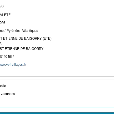
232
AÏ ETE
2026
ine / Pyrénées-Atlantiques
ST-ETIENNE-DE-BAIGORRY (ETE)
A
 ST-ETIENNE-DE-BAIGORRY
37 40 58 /
www.vvf-villages.fr
ublic
e vacances