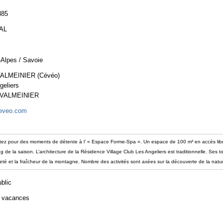
885
AL
Alpes / Savoie
VALMEINIER (Cévéo)
geliers
 VALMEINIER
eveo.com
ptez pour des moments de détente à l’ « Espace Forme-Spa ». Un espace de 100 m² en accès libre,
 de la saison. L’architecture de la Résidence Village Club Les Angeliers est traditionnelle. Ses
reté et la fraîcheur de la montagne. Nombre des activités sont axées sur la découverte de la natur
ublic
e vacances