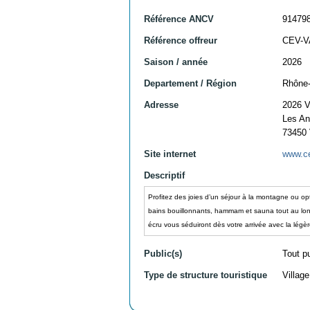
Référence ANCV
91479
Référence offreur
CEV-V
Saison / année
2026
Departement / Région
Rhône-
Adresse
2026 
Les An
73450
Site internet
www.c
Descriptif
Profitez des joies d’un séjour à la montagne ou o
bains bouillonnants, hammam et sauna tout au long
écru vous séduiront dès votre arrivée avec la légè
Public(s)
Tout p
Type de structure touristique
Villag