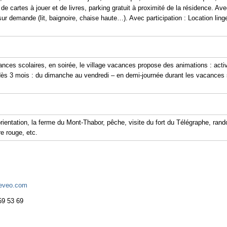
e cartes à jouer et de livres, parking gratuit à proximité de la résidence. Avec
 demande (lit, baignoire, chaise haute…). Avec participation : Location linge de 
cances scolaires, en soirée, le village vacances propose des animations : acti
s dès 3 mois : du dimanche au vendredi – en demi-journée durant les vacances 
rientation, la ferme du Mont-Thabor, pêche, visite du fort du Télégraphe, ra
e rouge, etc.
eveo.com
59 53 69