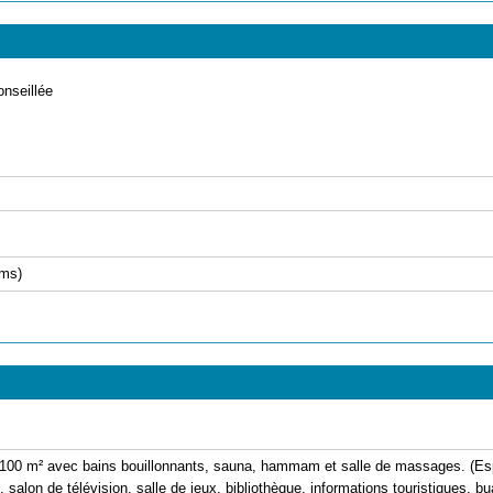
onseillée
kms)
e 100 m² avec bains bouillonnants, sauna, hammam et salle de massages. (Es
alon de télévision, salle de jeux, bibliothèque, informations touristiques, bua