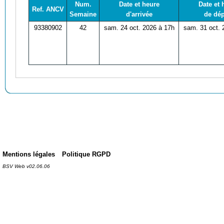
Num.
Date et heure
Date et 
Ref. ANCV
Semaine
d'arrivée
de dép
93380902
42
sam. 24 oct. 2026 à 17h
sam. 31 oct. 
Mentions légales
Politique RGPD
BSV Web v02.06.06