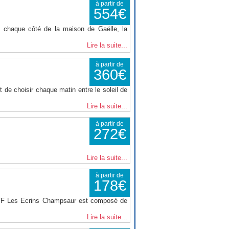
à partir de
554€
 chaque côté de la maison de Gaëlle, la
Lire la suite...
à partir de
360€
 de choisir chaque matin entre le soleil de
Lire la suite...
à partir de
272€
Lire la suite...
à partir de
178€
VVF Les Ecrins Champsaur est composé de
Lire la suite...