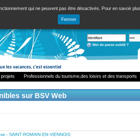
ctionnement qui ne peuvent pas être désactivés. Pour en savoir plus,
Fermer
Mot de passe oublié ?
 projets
Professionnels du tourisme,des loisirs et des transports
onibles sur BSV Web
use - SAINT-ROMAIN-EN-VIENNOIS