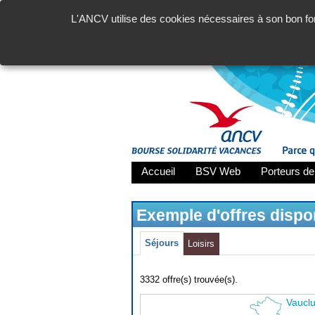
L'ANCV utilise des cookies nécessaires à son bon fon
Accueil
BSV Web
Porteurs de
Exemple d'offres disp
Séjours
Loisirs
3332 offre(s) trouvée(s).
Vaucl