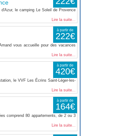
222€
nce
d'Azur, le camping Le Soleil de Provence
Lire la suite...
à partir de
222€
t Amand vous accueille pour des vacances
Lire la suite...
à partir de
420€
tation, le VVF Les Écrins Saint-Léger-les-
Lire la suite...
à partir de
164€
nées comprend 80 appartements, de 2 ou 3
Lire la suite...