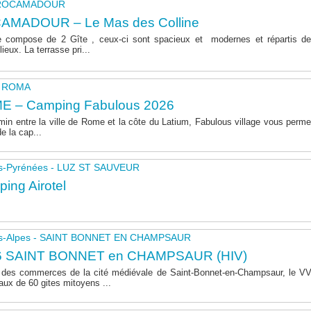
- ROCAMADOUR
AMADOUR – Le Mas des Colline
 compose de 2 Gîte , ceux-ci sont spacieux et modernes et répartis de
lieux. La terrasse pri...
 - ROMA
E – Camping Fabulous 2026
in entre la ville de Rome et la côte du Latium, Fabulous village vous permet
de la cap...
s-Pyrénées - LUZ ST SAUVEUR
ing Airotel
s-Alpes - SAINT BONNET EN CHAMPSAUR
6 SAINT BONNET en CHAMPSAUR (HIV)
 des commerces de la cité médiévale de Saint-Bonnet-en-Champsaur, le 
aux de 60 gites mitoyens ...