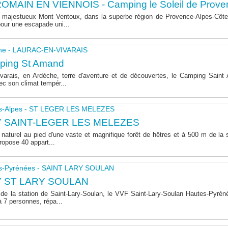
OMAIN EN VIENNOIS - Camping le Soleil de Prove
majestueux Mont Ventoux, dans la superbe région de Provence-Alpes-Côte 
pour une escapade uni...
he - LAURAC-EN-VIVARAIS
ping St Amand
varais, en Ardèche, terre d'aventure et de découvertes, le Camping Sain
ec son climat tempér...
s-Alpes - ST LEGER LES MELEZES
7 SAINT-LEGER LES MELEZES
naturel au pied d'une vaste et magnifique forêt de hêtres et à 500 m de la s
opose 40 appart...
s-Pyrénées - SAINT LARY SOULAN
7 ST LARY SOULAN
de la station de Saint-Lary-Soulan, le VVF Saint-Lary-Soulan Hautes-Pyré
à 7 personnes, répa...