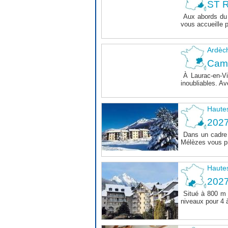
ST R
Aux abords du 
vous accueille 
Ardèc
Cam
À Laurac-en-Vi
inoubliables. Av
Haute
202
Dans un cadre 
Mélèzes vous pr
Haute
202
Situé à 800 m 
niveaux pour 4 