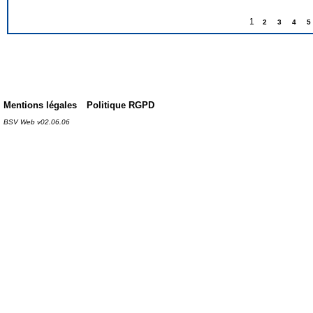
1
2
3
4
5
Mentions légales
Politique RGPD
BSV Web v02.06.06