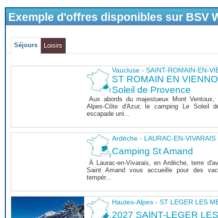
Exemple d'offres disponibles sur BSV
Séjours
Loisirs
Vaucluse - SAINT-ROMAIN-EN-V
ST ROMAIN EN VIENNOIS
Soleil de Provence
Aux abords du majestueux Mont Ventoux, 
Alpes-Côte d'Azur, le camping Le Soleil 
escapade uni...
Ardèche - LAURAC-EN-VIVARAIS
Camping St Amand
À Laurac-en-Vivarais, en Ardèche, terre d'a
Saint Amand vous accueille pour des vaca
tempér...
Hautes-Alpes - ST LEGER LES 
2027 SAINT-LEGER LE