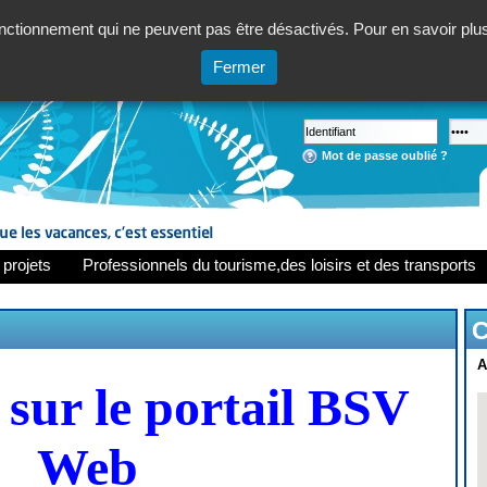
ctionnement qui ne peuvent pas être désactivés. Pour en savoir plus,
Fermer
Mot de passe oublié ?
 projets
Professionnels du tourisme,des loisirs et des transports
C
A
sur le portail BSV
Web