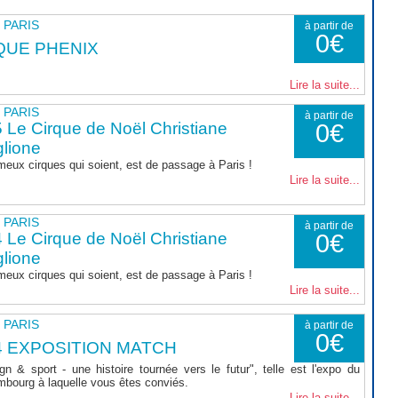
- PARIS
à partir de
0€
QUE PHENIX
Lire la suite...
- PARIS
à partir de
 Le Cirque de Noël Christiane
0€
lione
meux cirques qui soient, est de passage à Paris !
Lire la suite...
- PARIS
à partir de
 Le Cirque de Noël Christiane
0€
lione
meux cirques qui soient, est de passage à Paris !
Lire la suite...
- PARIS
à partir de
0€
4 EXPOSITION MATCH
 & sport - une histoire tournée vers le futur", telle est l'expo du
bourg à laquelle vous êtes conviés.
Lire la suite...