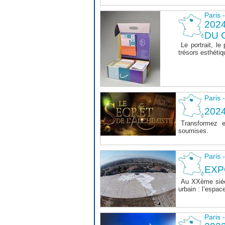
Paris 
202
DU 
Le portrait, le
trésors esthéti
Paris 
202
Transformez e
soumises.
Paris 
EXP
Au XXème siècl
urbain : l’espace
Paris 