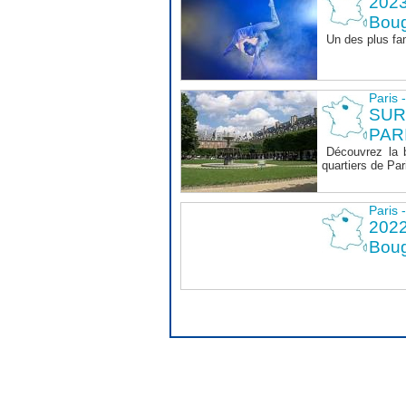
2023
Boug
Un des plus fa
Paris 
SUR
PAR
Découvrez la 
quartiers de Par
Paris 
2022
Boug