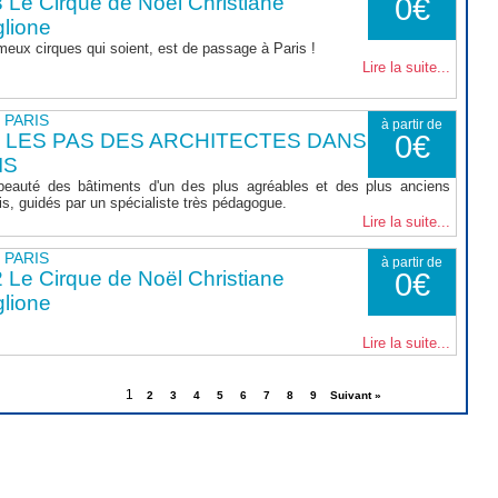
 Le Cirque de Noël Christiane
0€
lione
meux cirques qui soient, est de passage à Paris !
Lire la suite...
- PARIS
à partir de
 LES PAS DES ARCHITECTES DANS
0€
IS
beauté des bâtiments d'un des plus agréables et des plus anciens
is, guidés par un spécialiste très pédagogue.
Lire la suite...
- PARIS
à partir de
 Le Cirque de Noël Christiane
0€
lione
Lire la suite...
1
2
3
4
5
6
7
8
9
Suivant »