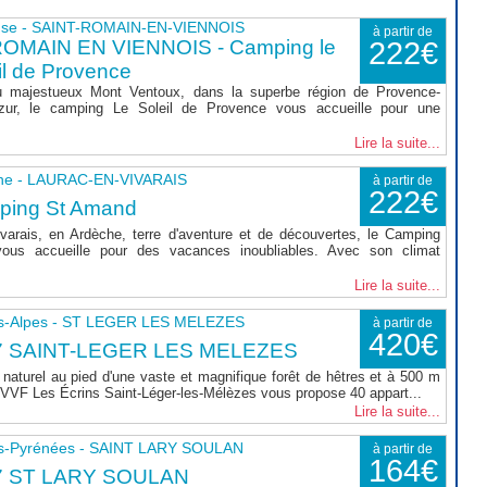
use - SAINT-ROMAIN-EN-VIENNOIS
à partir de
ROMAIN EN VIENNOIS - Camping le
222€
il de Provence
 majestueux Mont Ventoux, dans la superbe région de Provence-
zur, le camping Le Soleil de Provence vous accueille pour une
Lire la suite...
he - LAURAC-EN-VIVARAIS
à partir de
222€
ping St Amand
varais, en Ardèche, terre d'aventure et de découvertes, le Camping
ous accueille pour des vacances inoubliables. Avec son climat
Lire la suite...
s-Alpes - ST LEGER LES MELEZES
à partir de
420€
7 SAINT-LEGER LES MELEZES
naturel au pied d'une vaste et magnifique forêt de hêtres et à 500 m
le VVF Les Écrins Saint-Léger-les-Mélèzes vous propose 40 appart...
Lire la suite...
s-Pyrénées - SAINT LARY SOULAN
à partir de
164€
7 ST LARY SOULAN