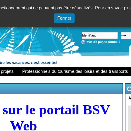
ctionnement qui ne peuvent pas être désactivés. Pour en savoir plus,
Fermer
Mot de passe oublié ?
 projets
Professionnels du tourisme,des loisirs et des transports
C
A
sur le portail BSV
Web