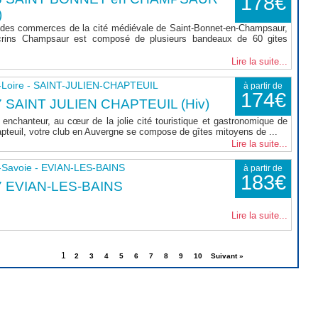
178€
)
 des commerces de la cité médiévale de Saint-Bonnet-en-Champsaur,
rins Champsaur est composé de plusieurs bandeaux de 60 gites
Lire la suite...
-Loire - SAINT-JULIEN-CHAPTEUIL
à partir de
174€
 SAINT JULIEN CHAPTEUIL (Hiv)
enchanteur, au cœur de la jolie cité touristique et gastronomique de
apteuil, votre club en Auvergne se compose de gîtes mitoyens de ...
Lire la suite...
-Savoie - EVIAN-LES-BAINS
à partir de
183€
7 EVIAN-LES-BAINS
Lire la suite...
1
2
3
4
5
6
7
8
9
10
Suivant »