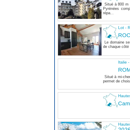
Situé à 800 m 
Pyrénées comp
répa...
Lot 
ROC
Le domaine se 
de chaque côté d
Italie
ROM
Situé à mi-che
permet de choisi
Haute
Camp
Haute
202