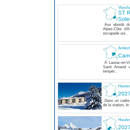
Vaucl
ST 
Sole
Aux abords du
Alpes-Côte d'A
escapade uni...
Ardèc
Cam
À Laurac-en-Vi
Saint Amand v
tempér...
Haute
202
Dans un cadre 
de la station, 
Haute
202