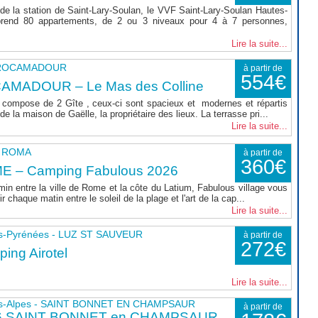
de la station de Saint-Lary-Soulan, le VVF Saint-Lary-Soulan Hautes-
rend 80 appartements, de 2 ou 3 niveaux pour 4 à 7 personnes,
Lire la suite...
- ROCAMADOUR
à partir de
554€
AMADOUR – Le Mas des Colline
compose de 2 Gîte , ceux-ci sont spacieux et modernes et répartis
e la maison de Gaëlle, la propriétaire des lieux. La terrasse pri...
Lire la suite...
 - ROMA
à partir de
360€
E – Camping Fabulous 2026
min entre la ville de Rome et la côte du Latium, Fabulous village vous
r chaque matin entre le soleil de la plage et l'art de la cap...
Lire la suite...
s-Pyrénées - LUZ ST SAUVEUR
à partir de
272€
ing Airotel
Lire la suite...
s-Alpes - SAINT BONNET EN CHAMPSAUR
à partir de
6 SAINT BONNET en CHAMPSAUR