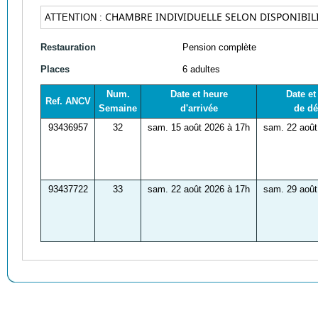
CHAMBRE INDIVIDUELLE SELON DISPONIBILI
ATTENTION :
Restauration
Pension complète
Places
6 adultes
Num.
Date et heure
Date et
Ref. ANCV
Semaine
d'arrivée
de dé
93436957
32
sam. 15 août 2026 à 17h
sam. 22 août
93437722
33
sam. 22 août 2026 à 17h
sam. 29 août