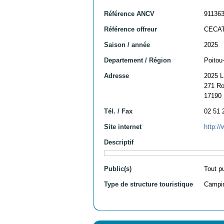
Référence ANCV
91136
Référence offreur
CECA
Saison / année
2025
Departement / Région
Poitou
Adresse
2025 
271 Ro
17190
Tél. / Fax
02 51 
Site internet
http://
Descriptif
Public(s)
Tout p
Type de structure touristique
Campi