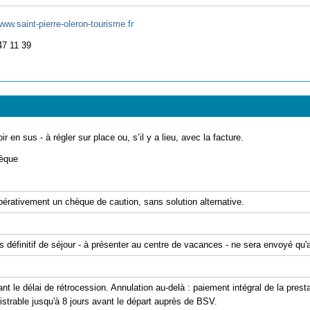
www.saint-pierre-oleron-tourisme.fr
47 11 39
ir en sus - à régler sur place ou, s’il y a lieu, avec la facture.
èque
pérativement un chèque de caution, sans solution alternative.
is définitif de séjour - à présenter au centre de vacances - ne sera envoyé qu
ant le délai de rétrocession. Annulation au-delà : paiement intégral de la pre
strable jusqu'à 8 jours avant le départ auprès de BSV.