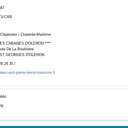
387
TV-CAB
-Charentes / Charente-Maritime
LES CABANES D'OLERON ****
ute De La Boulinière
 ST GEORGES D'OLERON
28 28 35 /
www.saint-pierre-oleron-tourisme.fr
ublic
ng