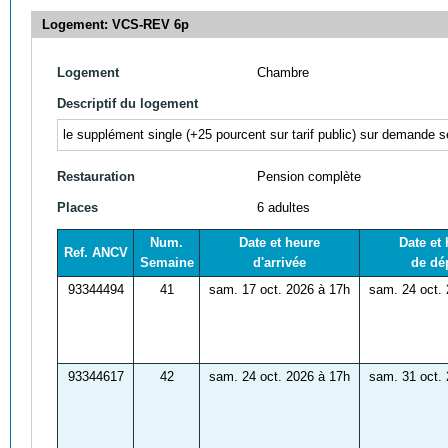
Logement: VCS-REV 6p
Logement
Chambre
Descriptif du logement
le supplément single (+25
pourcent sur tarif public) sur demande se
Restauration
Pension complète
Places
6 adultes
Num.
Date et heure
Date et
Ref. ANCV
Semaine
d'arrivée
de dé
93344494
41
sam. 17 oct. 2026 à 17h
sam. 24 oct.
93344617
42
sam. 24 oct. 2026 à 17h
sam. 31 oct.