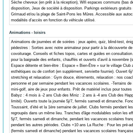
Sèche cheveux (en prêt à la réception), Wifi espaces communs (bas débi
disposition, Jeux de société à disposition. Parkings extérieurs gratuits 
Grimaud et/ou la plage de Saint-Pons les Mûres. Accessible aux autoc
modalités d’accès en fonction du véhicule utilisé.
Animations - loisirs
Animations de journées et de soirées : jeux apéro, quiz, blind-test, é
pédestres : Sorties avec notre animateur pour partir à la découverte de l
covoiturage. Conseils et fiches topos, cartes et guides en consultation.
pour la baignade des enfants, chauffés et ouverts d’avril à novembre (s
Espace détente et bien-être : Espace « Bien-Être » sur le village Clu
esthétiques ou de confort (en supplément, serviette fournie). Ouvert 6
stretching et relaxation : Gym douce, étirements, relaxation : nos coach
personne et par semaine pendant les vacances scolaires. -Terrains de spo
mini-golf, aire de jeux pour enfants. Prêt de matériel inclus pour toute
Babyz : 4 mois à -2 ans Club des Miniz : 2 ans à -4 ans Club des Happ
limité). Ouverts toute la journée 5j/7, fermés samedi et dimanche. Fon
Toussaint, d’été et la 1ère semaine de juillet. Clubs fermés pendant le
regroupés dans un même lieu. Tranches d'âge modulables selon les effe
5j/7, fermés samedi et dimanche, pendant les vacances scolaires frança
pendant les autres périodes. Clubs +10 ans La Ruche : Pour les pré-ado
(fermés samedi et dimanche) pendant les vacances scolaires françaises 