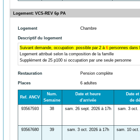
Logement: VCS-REV 6p PA
Logement
Chambre
Descriptif du logement
Suivant demande, occupation possible par 2 à
6
personnes dans l
Logement attribué selon la composition de la famille
Supplément de 25 p100 si occupation par une seule personne
Restauration
Pension complète
Places
6 adultes
Num.
Date et heure
Date et
Ref. ANCV
Semaine
d'arrivée
de dé
93567593
38
sam. 26 sept. 2026 à 17h
sam. 3 oct.
93567680
39
sam. 3 oct. 2026 à 17h
sam. 10 oct.