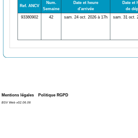
Num.
Date et heure
Date et 
Ref. ANCV
Semaine
d'arrivée
de dép
93380902
42
sam. 24 oct. 2026 à 17h
sam. 31 oct. 
Mentions légales
Politique RGPD
BSV Web v02.06.06