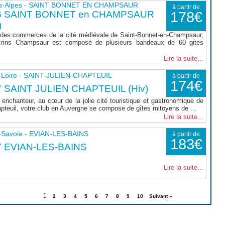
s-Alpes - SAINT BONNET EN CHAMPSAUR
à partir de
6 SAINT BONNET en CHAMPSAUR
178€
)
 des commerces de la cité médiévale de Saint-Bonnet-en-Champsaur,
rins Champsaur est composé de plusieurs bandeaux de 60 gites
Lire la suite...
-Loire - SAINT-JULIEN-CHAPTEUIL
à partir de
174€
 SAINT JULIEN CHAPTEUIL (Hiv)
enchanteur, au cœur de la jolie cité touristique et gastronomique de
apteuil, votre club en Auvergne se compose de gîtes mitoyens de ...
Lire la suite...
-Savoie - EVIAN-LES-BAINS
à partir de
183€
7 EVIAN-LES-BAINS
Lire la suite...
1
2
3
4
5
6
7
8
9
10
Suivant »