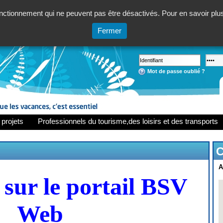
ctionnement qui ne peuvent pas être désactivés. Pour en savoir plus,
Fermer
Mot de passe oublié ?
 projets
Professionnels du tourisme,des loisirs et des transports
C
A
sur le portail BSV
Web