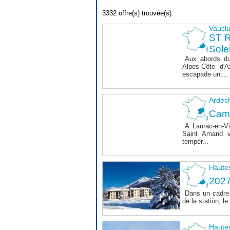
3332 offre(s) trouvée(s).
Vaucl
ST 
Sole
Aux abords du
Alpes-Côte d'A
escapade uni...
Ardèc
Cam
À Laurac-en-Vi
Saint Amand v
tempér...
Haute
202
Dans un cadre 
de la station, 
Haute