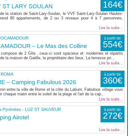
164€
7 ST LARY SOULAN
de la station de Saint-Lary-Soulan, le VVF Saint-Lary-Soulan Hautes-
rend 80 appartements, de 2 ou 3 niveaux pour 4 à 7 personnes,
Lire la suite...
- ROCAMADOUR
à partir de
554€
AMADOUR – Le Mas des Colline
compose de 2 Gîte , ceux-ci sont spacieux et modernes et répartis
e la maison de Gaëlle, la propriétaire des lieux. La terrasse pri...
Lire la suite...
 - ROMA
à partir de
360€
E – Camping Fabulous 2026
min entre la ville de Rome et la côte du Latium, Fabulous village vous
r chaque matin entre le soleil de la plage et l'art de la cap...
Lire la suite...
s-Pyrénées - LUZ ST SAUVEUR
à partir de
272€
ing Airotel
Lire la suite...