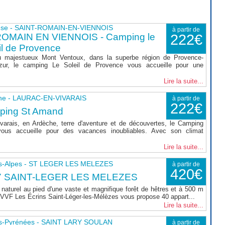
use - SAINT-ROMAIN-EN-VIENNOIS
à partir de
ROMAIN EN VIENNOIS - Camping le
222€
il de Provence
 majestueux Mont Ventoux, dans la superbe région de Provence-
zur, le camping Le Soleil de Provence vous accueille pour une
Lire la suite...
he - LAURAC-EN-VIVARAIS
à partir de
222€
ping St Amand
varais, en Ardèche, terre d'aventure et de découvertes, le Camping
ous accueille pour des vacances inoubliables. Avec son climat
Lire la suite...
s-Alpes - ST LEGER LES MELEZES
à partir de
420€
7 SAINT-LEGER LES MELEZES
naturel au pied d'une vaste et magnifique forêt de hêtres et à 500 m
le VVF Les Écrins Saint-Léger-les-Mélèzes vous propose 40 appart...
Lire la suite...
s-Pyrénées - SAINT LARY SOULAN
à partir de