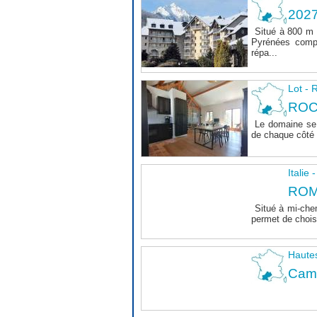
202
Situé à 800 m 
Pyrénées comp
répa...
Lot 
ROC
Le domaine se 
de chaque côté d
Italie
ROM
Situé à mi-che
permet de choisi
Haute
Camp