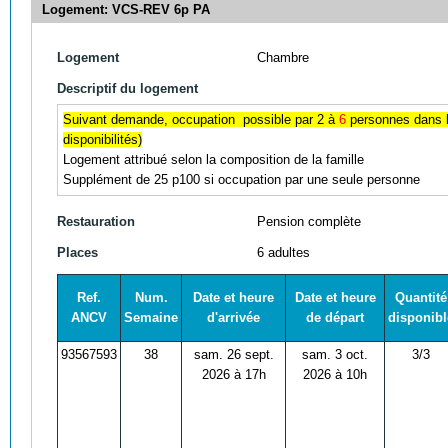
Logement: VCS-REV 6p PA
Logement
Chambre
Descriptif du logement
Suivant demande, occupation possible par 2 à
6
personnes dans 
disponibilités)
Logement attribué selon la composition de la famille
Supplément de 25 p100 si occupation par une seule personne
Restauration
Pension complète
Places
6 adultes
Ref.
Num.
Date et heure
Date et heure
Quantité
ANCV
Semaine
d'arrivée
de départ
disponibl
93567593
38
sam. 26 sept.
sam. 3 oct.
3/3
2026 à 17h
2026 à 10h