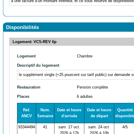
à une facture d’un montant inférieur, et ce sous réserve de disponibilité
Disponibilités
Logement: VCS-REV 6p
Logement
Chambre
Descriptif du logement
le supplément single (+25
pourcent sur tarif public) sur demande se
Restauration
Pension complète
Places
6 adultes
Ref.
Num.
Date et heure
Date et heure
Quantité
ANCV
Semaine
d'arrivée
de départ
disponibl
93344494
41
sam. 17 oct.
sam. 24 oct.
4/5
2026 à 17h
2026 à 10h