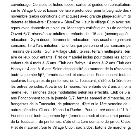
covoiturage. Conseils et fiches topos, cartes et guides en consultation
sur le Village Club et bassin de faible profondeur pour la baignade des 
novembre (selon conditions climatiques) avec grande plage-solarium (s
détente et bien-être : Espace « Bien-Être » sur le village Club avec 
repos avec tisanerie et solarium. Massages esthétiques ou de confort (
Ouvert 6j/7, réservé aux adultes et enfants de +16 ans (accompagnés d
relaxation : Gym douce, étirements, relaxation : nos coachs organisent
semaine. Tir à l'arc initiation : Une fois par personne et par semaine p
Terrains de sports : Sur le Village Club : tennis, terrain multisports, te
aire de jeux pour enfants. Prêt de matériel inclus pour toutes les activ
enfants de 4 mois à -6 ans. Club des Babyz : 4 mois à -2 ans Club des
Happyz : 4 ans à -6 ans Selon disponibilité au moment de la réservatio
toute la journée 5j/7, fermés samedi et dimanche. Fonctionnent toute 
scolaires françaises de printemps, de la Toussaint, d’été et la 1ère se
les autres périodes. A partir de 17 heures, les enfants de 2 ans à moi
même lieu. Tranches d'âge modulables selon les effectifs. Club de 6 à
ans Fonctionnent toute la journée 5j/7, fermés samedi et dimanche, p
françaises de la Toussaint, de printemps, d'été et la 1ère semaine de j
autres périodes. Clubs +10 ans La Ruche : Pour les pré-ados de 11 à -
Fonctionnent toute la journée 5j/7 (fermés samedi et dimanche) pendan
de la Toussaint, de printemps, d'été et la 1ère semaine de juillet. Club
Prêt de matériel : Sur le Village Club : sac à dos, bâtons de marche, go