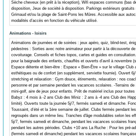
Sèche cheveux (en prêt à la réception), Wifi espaces communs (bas débi
disposition, Jeux de société à disposition. Parkings extérieurs gratuits 
Grimaud et/ou la plage de Saint-Pons les Mûres. Accessible aux autoc
modalités d’accès en fonction du véhicule utilisé.
Animations - loisirs
Animations de journées et de soirées : jeux apéro, quiz, blind-test, é
pédestres : Sorties avec notre animateur pour partir à la découverte de l
covoiturage. Conseils et fiches topos, cartes et guides en consultation.
pour la baignade des enfants, chauffés et ouverts d’avril à novembre (s
Espace détente et bien-être : Espace « Bien-Être » sur le village Clu
esthétiques ou de confort (en supplément, serviette fournie). Ouvert 6
stretching et relaxation : Gym douce, étirements, relaxation : nos coach
personne et par semaine pendant les vacances scolaires. -Terrains de spo
mini-golf, aire de jeux pour enfants. Prêt de matériel inclus pour toute
Babyz : 4 mois à -2 ans Club des Miniz : 2 ans à -4 ans Club des Happ
limité). Ouverts toute la journée 5j/7, fermés samedi et dimanche. Fon
Toussaint, d’été et la 1ère semaine de juillet. Clubs fermés pendant le
regroupés dans un même lieu. Tranches d'âge modulables selon les effe
5j/7, fermés samedi et dimanche, pendant les vacances scolaires frança
pendant les autres périodes. Clubs +10 ans La Ruche : Pour les pré-ado
(fermés samedi et dimanche) pendant les vacances scolaires françaises 