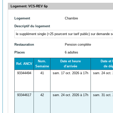
Logement: VCS-REV 6p
Logement
Chambre
Descriptif du logement
le supplément single (+25
pourcent sur tarif public) sur demande se
Restauration
Pension complète
Places
6 adultes
Num.
Date et heure
Date et
Ref. ANCV
Semaine
d'arrivée
de dé
93344494
41
sam. 17 oct. 2026 à 17h
sam. 24 oct.
93344617
42
sam. 24 oct. 2026 à 17h
sam. 31 oct.