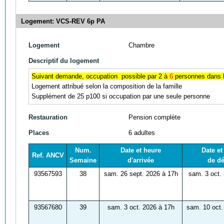
Logement: VCS-REV 6p PA
Logement
Chambre
Descriptif du logement
Suivant demande, occupation possible par 2 à
6
personnes dans l
Logement attribué selon la composition de la famille
Supplément de 25 p100 si occupation par une seule personne
Restauration
Pension complète
Places
6 adultes
Num.
Date et heure
Date et
Ref. ANCV
Semaine
d'arrivée
de dé
93567593
38
sam. 26 sept. 2026 à 17h
sam. 3 oct.
93567680
39
sam. 3 oct. 2026 à 17h
sam. 10 oct.