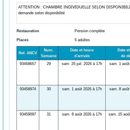
CHAMBRE INDIVIDUELLE SELON DISPONIBIL
ATTENTION :
demande selon disponibilité
Restauration
Pension complète
Places
5 adultes
Num.
Date et heure
Date e
Ref. ANCV
Semaine
d'arrivée
de d
93458657
29
sam. 25 juil. 2026 à 17h
sam. 1 août
93458974
30
sam. 1 août 2026 à 17h
sam. 8 août
93459097
31
sam. 8 août 2026 à 17h
sam. 15 aoû