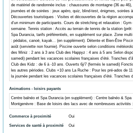
de matériel de randonnée inclus : chaussures de montagne (36 au 46),
journées et de soirées : jeux apéro, quiz, blind-test, énigmes, soirées
Découvertes touristiques : Visites et découvertes de la région accomp
d’un minimum de participants. Cours de stretching et relaxation : Gym 
semaine. Tennis station : Accès au terrain de tennis de la station (prê
Spa Durancia, tarifs préférentiels, en supplément sur place. Zone mult
: pédalos, canoë, kayak... (en supplément). Détente et Bien-Être Piscine
août (serviette non fournie). Piscine ouverte selon conditions météor
des Miniz : 2 ans à 3 ans Club des Happyz : 4 ans à 5 ans Selon dispon
samedi) pendant les vacances scolaires françaises d’été. Tranches d’â
Club des Kidz : de 6 à -10 ans. Ouverts 6j/7 (fermés le samedi) Fonct
les autres périodes. Clubs +10 ans La Ruche : Pour les pré-ados de 11
la journée pendant les vacances scolaires françaises d’été. Tranches d
Animations - loisirs payants
Centre balnéo et Spa Durancia (en supplément) : Centre balnéo & Spa Du
Montgenèvre : Base de loisirs des lacs avec de nombreuses activités :
Commerce à proximité
Oui
Services de santé à proximité
Oui