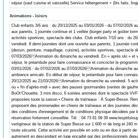
séjour (sauf cuisine et vaisselle) Service hébergement + (lits faits, li
Animations - loisirs
Club enfants 3/6 ans : du 20/12/2025 au 03/01/2026 - du 07/02/2026 
aux parents, 1 journée continue et 1 veillée (burger party et goûter kerm
activités sportives, spectacle des clubs. Club enfants 7/10 ans : du
vendredi. 8 demi-journées dont une ouverte aux parents, 1 journée contin
(dessin, peinture, maquillage, cuisine), activités sportives, spectacl
07/03/2026 Animation du dimanche au vendredi. En « après ski » et ve
séjour, le préambule pour faire connaissance et concocter le programm
03/01/2026 - du 07/02/2026 au 07/03/2026 Animation du dimanche au ven
ambiance amicale. En début de séjour, le préambule pour faire connais
20/12/2025 au 21/03/2026 Animation du dimanche au vendredi. 5 activi
ou « fin d’après-midi » avec des pauses gourmandes (ventes de gaufre
BoOt’Chouette, 3 mini disco, 6 soirées animées dont le spectacle VVF
proposées toute la saison • Chiens de traîneaux : À Super-Besse. Ren
proposent des promenades en chiens de traîneaux et des journées déco
des conditions d'enneigement et de conditions physique décidées par
réservation fortement conseillée. Tél. : 04 73 81 09 39 www.lesptitsl
vertigineux de la station de Super Besse sur 1 600 m de long et 240 m
toute sécurité. Cette activité est possible en solo ou en duo à parti
autrement en descendant en luge encadré par des professionnels depuis