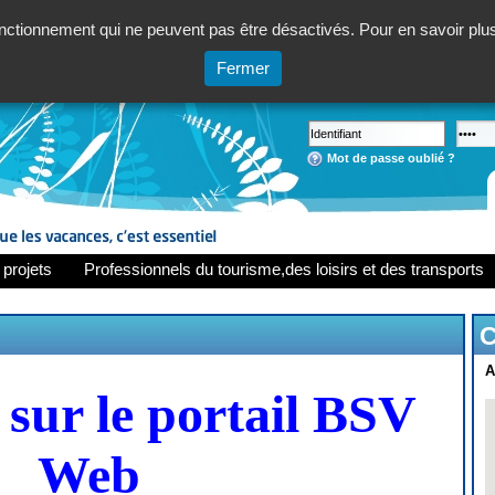
ctionnement qui ne peuvent pas être désactivés. Pour en savoir plus,
Fermer
Mot de passe oublié ?
 projets
Professionnels du tourisme,des loisirs et des transports
C
A
sur le portail BSV
Web