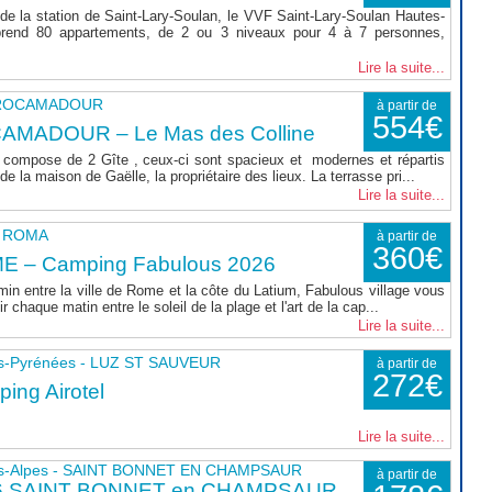
de la station de Saint-Lary-Soulan, le VVF Saint-Lary-Soulan Hautes-
rend 80 appartements, de 2 ou 3 niveaux pour 4 à 7 personnes,
Lire la suite...
- ROCAMADOUR
à partir de
554€
AMADOUR – Le Mas des Colline
compose de 2 Gîte , ceux-ci sont spacieux et modernes et répartis
e la maison de Gaëlle, la propriétaire des lieux. La terrasse pri...
Lire la suite...
 - ROMA
à partir de
360€
E – Camping Fabulous 2026
min entre la ville de Rome et la côte du Latium, Fabulous village vous
r chaque matin entre le soleil de la plage et l'art de la cap...
Lire la suite...
s-Pyrénées - LUZ ST SAUVEUR
à partir de
272€
ing Airotel
Lire la suite...
s-Alpes - SAINT BONNET EN CHAMPSAUR
à partir de
6 SAINT BONNET en CHAMPSAUR