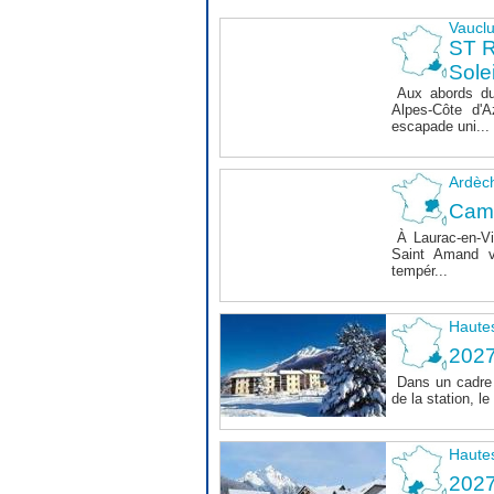
Vaucl
ST 
Sole
Aux abords du
Alpes-Côte d'A
escapade uni...
Ardèc
Cam
À Laurac-en-Vi
Saint Amand v
tempér...
Haute
202
Dans un cadre 
de la station, 
Haute
202