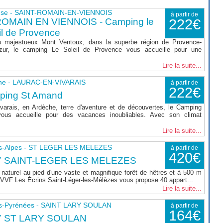
use - SAINT-ROMAIN-EN-VIENNOIS
à partir de
ROMAIN EN VIENNOIS - Camping le
222€
il de Provence
 majestueux Mont Ventoux, dans la superbe région de Provence-
zur, le camping Le Soleil de Provence vous accueille pour une
Lire la suite...
he - LAURAC-EN-VIVARAIS
à partir de
222€
ping St Amand
varais, en Ardèche, terre d'aventure et de découvertes, le Camping
ous accueille pour des vacances inoubliables. Avec son climat
Lire la suite...
s-Alpes - ST LEGER LES MELEZES
à partir de
420€
7 SAINT-LEGER LES MELEZES
naturel au pied d'une vaste et magnifique forêt de hêtres et à 500 m
le VVF Les Écrins Saint-Léger-les-Mélèzes vous propose 40 appart...
Lire la suite...
s-Pyrénées - SAINT LARY SOULAN
à partir de
164€
7 ST LARY SOULAN