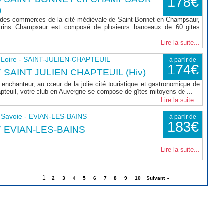
178€
)
 des commerces de la cité médiévale de Saint-Bonnet-en-Champsaur,
rins Champsaur est composé de plusieurs bandeaux de 60 gites
Lire la suite...
-Loire - SAINT-JULIEN-CHAPTEUIL
à partir de
174€
 SAINT JULIEN CHAPTEUIL (Hiv)
enchanteur, au cœur de la jolie cité touristique et gastronomique de
apteuil, votre club en Auvergne se compose de gîtes mitoyens de ...
Lire la suite...
-Savoie - EVIAN-LES-BAINS
à partir de
183€
7 EVIAN-LES-BAINS
Lire la suite...
1
2
3
4
5
6
7
8
9
10
Suivant »