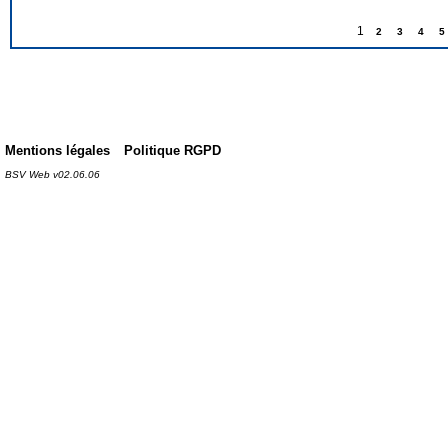
1
2
3
4
5
Mentions légales
Politique RGPD
BSV Web v02.06.06