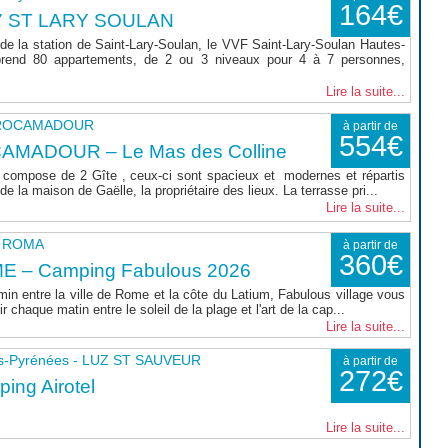
164€
7 ST LARY SOULAN
de la station de Saint-Lary-Soulan, le VVF Saint-Lary-Soulan Hautes-
rend 80 appartements, de 2 ou 3 niveaux pour 4 à 7 personnes,
Lire la suite...
- ROCAMADOUR
à partir de
554€
AMADOUR – Le Mas des Colline
compose de 2 Gîte , ceux-ci sont spacieux et modernes et répartis
e la maison de Gaëlle, la propriétaire des lieux. La terrasse pri...
Lire la suite...
 - ROMA
à partir de
360€
E – Camping Fabulous 2026
min entre la ville de Rome et la côte du Latium, Fabulous village vous
r chaque matin entre le soleil de la plage et l'art de la cap...
Lire la suite...
s-Pyrénées - LUZ ST SAUVEUR
à partir de
272€
ing Airotel
Lire la suite...