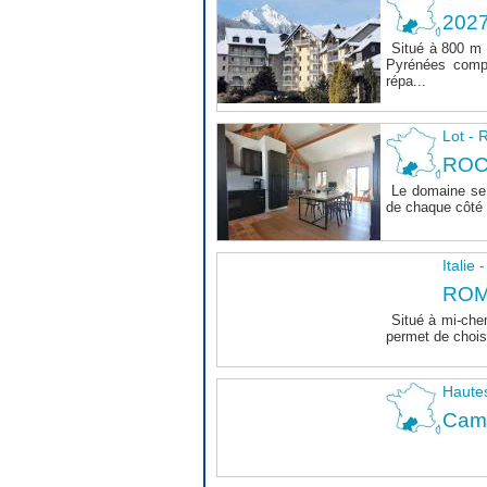
202
Situé à 800 m 
Pyrénées comp
répa...
Lot 
ROC
Le domaine se 
de chaque côté d
Italie
ROM
Situé à mi-che
permet de choisi
Haute
Camp