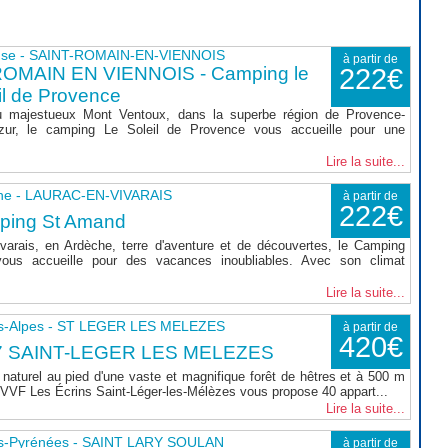
use - SAINT-ROMAIN-EN-VIENNOIS
à partir de
ROMAIN EN VIENNOIS - Camping le
222€
il de Provence
 majestueux Mont Ventoux, dans la superbe région de Provence-
zur, le camping Le Soleil de Provence vous accueille pour une
Lire la suite...
he - LAURAC-EN-VIVARAIS
à partir de
222€
ping St Amand
varais, en Ardèche, terre d'aventure et de découvertes, le Camping
ous accueille pour des vacances inoubliables. Avec son climat
Lire la suite...
s-Alpes - ST LEGER LES MELEZES
à partir de
420€
7 SAINT-LEGER LES MELEZES
naturel au pied d'une vaste et magnifique forêt de hêtres et à 500 m
le VVF Les Écrins Saint-Léger-les-Mélèzes vous propose 40 appart...
Lire la suite...
s-Pyrénées - SAINT LARY SOULAN
à partir de