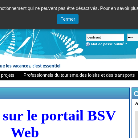
ctionnement qui ne peuvent pas être désactivés. Pour en savoir plus,
Fermer
Mot de passe oublié ?
 projets
Professionnels du tourisme,des loisirs et des transports
C
A
sur le portail BSV
Web