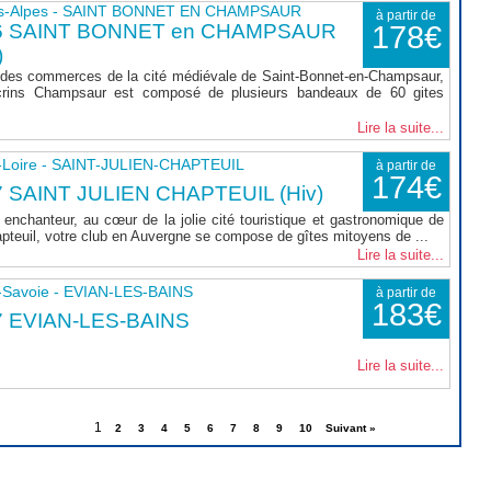
s-Alpes - SAINT BONNET EN CHAMPSAUR
à partir de
6 SAINT BONNET en CHAMPSAUR
178€
)
 des commerces de la cité médiévale de Saint-Bonnet-en-Champsaur,
rins Champsaur est composé de plusieurs bandeaux de 60 gites
Lire la suite...
-Loire - SAINT-JULIEN-CHAPTEUIL
à partir de
174€
 SAINT JULIEN CHAPTEUIL (Hiv)
enchanteur, au cœur de la jolie cité touristique et gastronomique de
apteuil, votre club en Auvergne se compose de gîtes mitoyens de ...
Lire la suite...
-Savoie - EVIAN-LES-BAINS
à partir de
183€
7 EVIAN-LES-BAINS
Lire la suite...
1
2
3
4
5
6
7
8
9
10
Suivant »