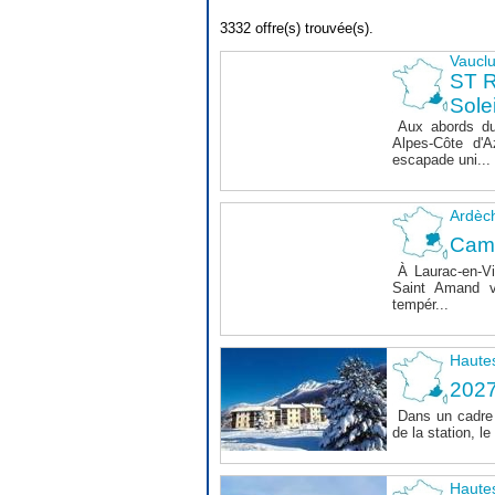
3332 offre(s) trouvée(s).
Vaucl
ST 
Sole
Aux abords du
Alpes-Côte d'A
escapade uni...
Ardèc
Cam
À Laurac-en-Vi
Saint Amand v
tempér...
Haute
202
Dans un cadre 
de la station, 
Haute