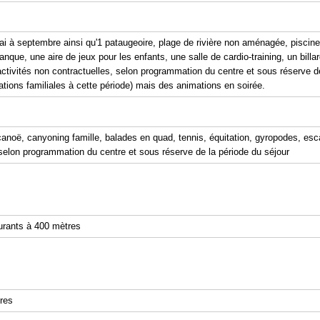
ai à septembre ainsi qu'1 pataugeoire, plage de rivière non aménagée, piscine 
anque, une aire de jeux pour les enfants, une salle de cardio-training, un billa
s *activités non contractuelles, selon programmation du centre et sous réserve 
tions familiales à cette période) mais des animations en soirée.
noë, canyoning famille, balades en quad, tennis, équitation, gyropodes, escal
 selon programmation du centre et sous réserve de la période du séjour
aurants à 400 mètres
res