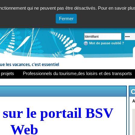
ctionnement qui ne peuvent pas être désactivés. Pour en savoir plus,
Fermer
Mot de passe oublié ?
 projets
Professionnels du tourisme,des loisirs et des transports
C
A
sur le portail BSV
Web