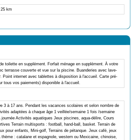
n 25 km
ge de toilette en supplément. Forfait ménage en supplément. À votre
ec terrasse couverte et vue sur la piscine. Buanderies avec lave-
 Point internet avec tablettes à disposition à l'accueil. Carte pré-
 tous vos paiements) disponible à l'accueil.
De 3 à 17 ans. Pendant les vacances scolaires et selon nombre de
tivités adaptées à chaque âge 1 veillée/semaine 1 fois /semaine
 journée Activités aquatiques Jeux piscines, aqua-délire, Cours
ives Terrain multisports : football, hand-ball, basket. Terrain de
eux pour enfants, Mini-golf, Terrains de pétanque. Jeux café, jeux
à thème : catalane et espagnole, western ou Mexicaine, chinoise,