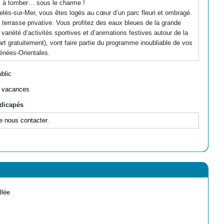
us à tomber… sous le charme !
lès-sur-Mer, vous êtes logés au cœur d’un parc fleuri et ombragé.
terrasse privative. Vous profitez des eaux bleues de la grande
ariété d’activités sportives et d’animations festives autour de la
rt gratuitement), vont faire partie du programme inoubliable de vos
énées-Orientales.
ublic
e vacances
ndicapés
e nous contacter.
llée