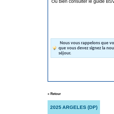
Ou bien consulter le guide BSV 
Nous vous rappelons que vos
que vous devez signez la no
séjour.
« Retour
2025 ARGELES (DP)