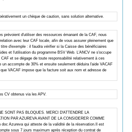
pérativement un chèque de caution, sans solution alternative.
s prévoient d'utiliser des ressources émanant de la CAF, nous
lation avec leur CAF locale, afin de vous assurer pleinement que
titre d'exemple : il faudra vérifier si la Caisse des bénéficiaires
aides et l'utilisation du programme BSV Web. L'ANCV ne s'occupe
 CAF et se dégage de toute responsabilité relativement à ces
de un accompte de 30% et ensuite seulement déduira l'aide VACAF
le que VACAF impose que la facture soit aux nom et adresse de
es CV obtenus via les APV.
E SONT PAS BLOQUES. MERCI D'ATTENDRE LA
TION PAR AZUREVA AVANT DE LA CONSIDERER COMME
oc Azureva qui atteste de la validité de la réservation.Il est
acompte sous 7 jours maximum après réception du contrat de