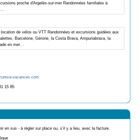
xcursions proche d'Argelès-sur-mer Randonnées familiales à
...
 la location de vélos ou VTT Randonnées et excursions guidées aux
alettes, Barcelone, Gérone, la Costa Brava, Ampuriabrava, la
alade en mer…
zureva-vacances.com
81 15 85
ir en sus - à régler sur place ou, s’il y a lieu, avec la facture.
èque