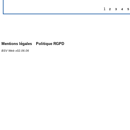
1
2
3
4
5
Mentions légales
Politique RGPD
BSV Web v02.06.06