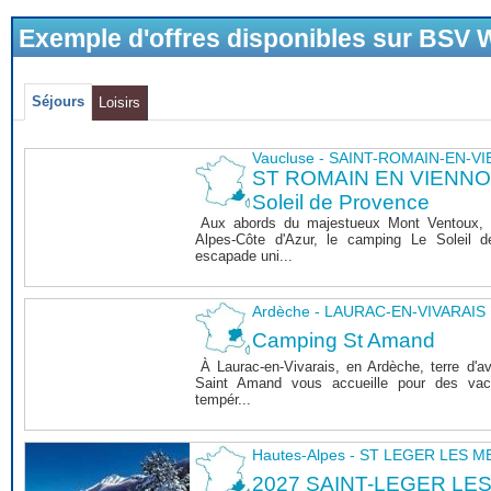
Exemple d'offres disponibles sur BSV
Séjours
Loisirs
Vaucluse - SAINT-ROMAIN-EN-V
ST ROMAIN EN VIENNOIS
Soleil de Provence
Aux abords du majestueux Mont Ventoux, 
Alpes-Côte d'Azur, le camping Le Soleil 
escapade uni...
Ardèche - LAURAC-EN-VIVARAIS
Camping St Amand
À Laurac-en-Vivarais, en Ardèche, terre d'a
Saint Amand vous accueille pour des vaca
tempér...
Hautes-Alpes - ST LEGER LES 
2027 SAINT-LEGER LE