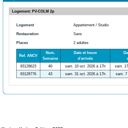
Logement: PV-COLM 2p
Logement
Appartement / Studio
Restauration
Sans
Places
2 adultes
Num.
Date et heure
Da
Ref. ANCV
Semaine
d'arrivée
93128623
40
sam. 10 oct. 2026 à 17h
sam. 17
93128776
43
sam. 31 oct. 2026 à 17h
sam. 7 