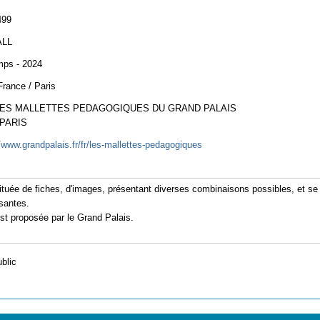
499
ALL
mps - 2024
France / Paris
LES MALLETTES PEDAGOGIQUES DU GRAND PALAIS
 PARIS
//www.grandpalais.fr/fr/les-mallettes-pedagogiques
tituée de fiches, d'images, présentant diverses combinaisons possibles, et s
ssantes.
est proposée par le Grand Palais.
ublic