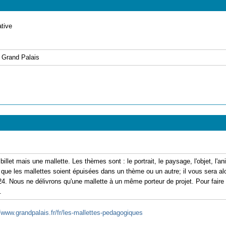
ative
e Grand Palais
let mais une mallette. Les thèmes sont : le portrait, le paysage, l'objet, l'anim
rive que les mallettes soient épuisées dans un thème ou un autre; il vous sera
24. Nous ne délivrons qu'une mallette à un même porteur de projet. Pour fai
.
//www.grandpalais.fr/fr/les-mallettes-pedagogiques