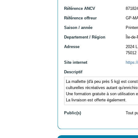
Référence ANCV
87182
Référence offreur
GP-M
Saison / année
Printe
Departement / Région
Île-de-
Adresse
2024 
75012
Site internet
https:
Descriptif
La mallette (d'à peu près 5 kg) est cons
culturelles récréatives autant qu'enrichi
Une formation gratuite à son utilisation 
La livraison est offerte également.
Public(s)
Tout p