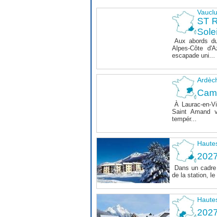
Vaucl
ST 
Sole
Aux abords du
Alpes-Côte d'A
escapade uni...
Ardèc
Cam
À Laurac-en-Vi
Saint Amand v
tempér...
Haute
202
Dans un cadre 
de la station, 
Haute
202