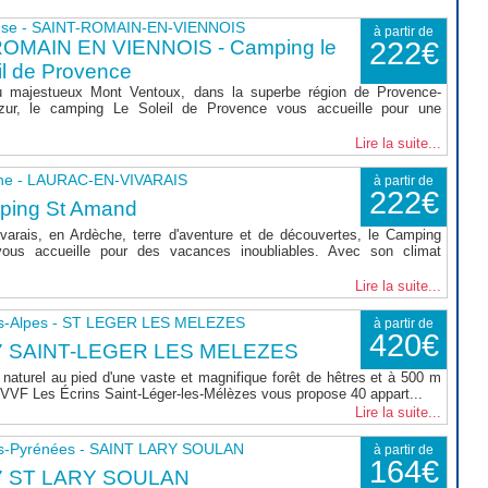
use - SAINT-ROMAIN-EN-VIENNOIS
à partir de
ROMAIN EN VIENNOIS - Camping le
222€
il de Provence
 majestueux Mont Ventoux, dans la superbe région de Provence-
zur, le camping Le Soleil de Provence vous accueille pour une
Lire la suite...
he - LAURAC-EN-VIVARAIS
à partir de
222€
ping St Amand
varais, en Ardèche, terre d'aventure et de découvertes, le Camping
ous accueille pour des vacances inoubliables. Avec son climat
Lire la suite...
s-Alpes - ST LEGER LES MELEZES
à partir de
420€
7 SAINT-LEGER LES MELEZES
naturel au pied d'une vaste et magnifique forêt de hêtres et à 500 m
le VVF Les Écrins Saint-Léger-les-Mélèzes vous propose 40 appart...
Lire la suite...
s-Pyrénées - SAINT LARY SOULAN
à partir de
164€
7 ST LARY SOULAN