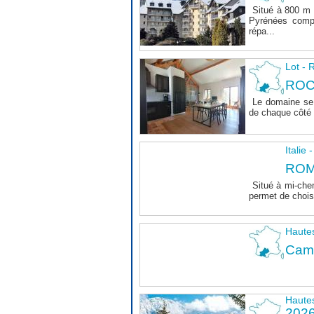
Situé à 800 m 
Pyrénées comp
répa...
Lot 
ROC
Le domaine se 
de chaque côté d
Italie
ROM
Situé à mi-che
permet de choisi
Haute
Camp
Haute
202