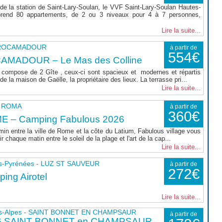
de la station de Saint-Lary-Soulan, le VVF Saint-Lary-Soulan Hautes-
rend 80 appartements, de 2 ou 3 niveaux pour 4 à 7 personnes,
Lire la suite...
- ROCAMADOUR
à partir de
554€
AMADOUR – Le Mas des Colline
compose de 2 Gîte , ceux-ci sont spacieux et modernes et répartis
e la maison de Gaëlle, la propriétaire des lieux. La terrasse pri...
Lire la suite...
 - ROMA
à partir de
360€
E – Camping Fabulous 2026
min entre la ville de Rome et la côte du Latium, Fabulous village vous
r chaque matin entre le soleil de la plage et l'art de la cap...
Lire la suite...
s-Pyrénées - LUZ ST SAUVEUR
à partir de
272€
ing Airotel
Lire la suite...
s-Alpes - SAINT BONNET EN CHAMPSAUR
à partir de
6 SAINT BONNET en CHAMPSAUR