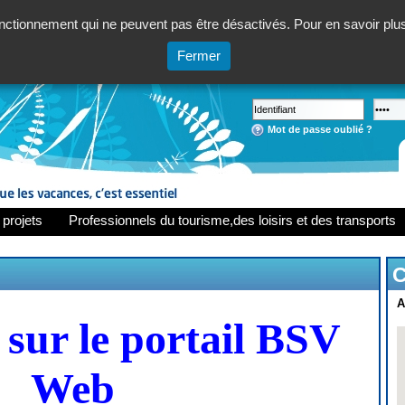
ctionnement qui ne peuvent pas être désactivés. Pour en savoir plus,
Fermer
Mot de passe oublié ?
 projets
Professionnels du tourisme,des loisirs et des transports
C
A
sur le portail BSV
Web