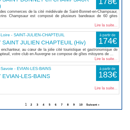
178€
)
 des commerces de la cité médiévale de Saint-Bonnet-en-Champsaur,
rins Champsaur est composé de plusieurs bandeaux de 60 gites
Lire la suite...
-Loire - SAINT-JULIEN-CHAPTEUIL
à partir de
174€
 SAINT JULIEN CHAPTEUIL (Hiv)
enchanteur, au cœur de la jolie cité touristique et gastronomique de
apteuil, votre club en Auvergne se compose de gîtes mitoyens de ...
Lire la suite...
-Savoie - EVIAN-LES-BAINS
à partir de
183€
7 EVIAN-LES-BAINS
Lire la suite...
1
2
3
4
5
6
7
8
9
10
Suivant »