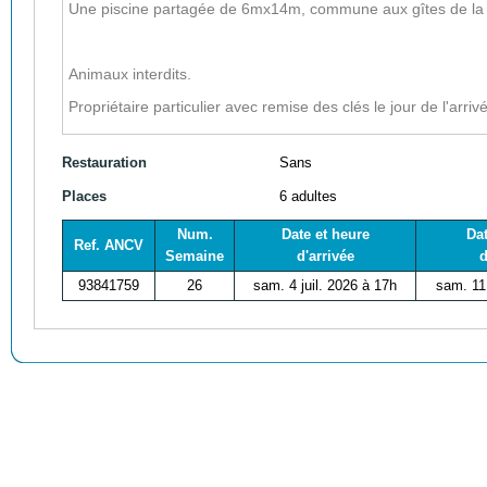
Une piscine partagée de 6mx14m,
commune aux gîtes de l
Animaux interdits.
Propriétaire particulier avec remise des clés le jour de l'arriv
Restauration
Sans
Places
6 adultes
Num.
Date et heure
Dat
Ref. ANCV
Semaine
d'arrivée
d
93841759
26
sam. 4 juil. 2026 à 17h
sam. 11 