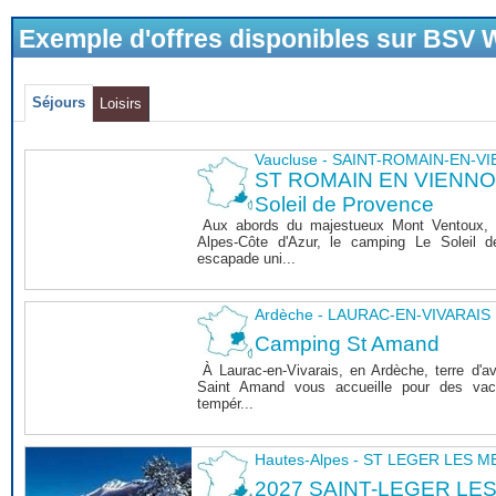
Exemple d'offres disponibles sur BSV
Séjours
Loisirs
Vaucluse - SAINT-ROMAIN-EN-V
ST ROMAIN EN VIENNOIS
Soleil de Provence
Aux abords du majestueux Mont Ventoux, 
Alpes-Côte d'Azur, le camping Le Soleil 
escapade uni...
Ardèche - LAURAC-EN-VIVARAIS
Camping St Amand
À Laurac-en-Vivarais, en Ardèche, terre d'a
Saint Amand vous accueille pour des vaca
tempér...
Hautes-Alpes - ST LEGER LES 
2027 SAINT-LEGER LE