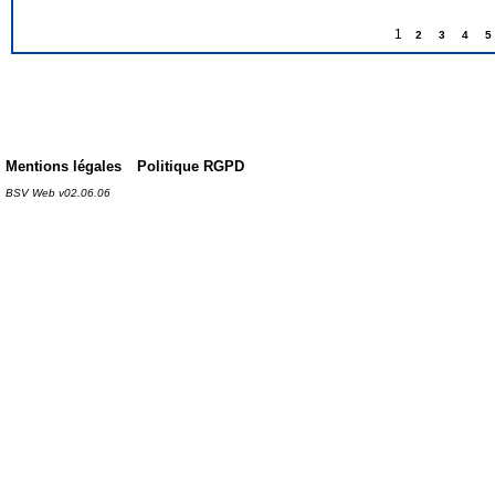
1
2
3
4
5
Mentions légales
Politique RGPD
BSV Web v02.06.06