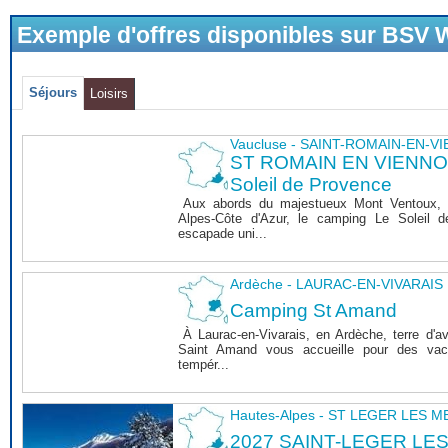
Exemple d'offres disponibles sur BSV
Séjours
Loisirs
Vaucluse - SAINT-ROMAIN-EN-V
ST ROMAIN EN VIENNOIS
Soleil de Provence
Aux abords du majestueux Mont Ventoux, 
Alpes-Côte d'Azur, le camping Le Soleil 
escapade uni...
Ardèche - LAURAC-EN-VIVARAIS
Camping St Amand
À Laurac-en-Vivarais, en Ardèche, terre d'a
Saint Amand vous accueille pour des vaca
tempér...
Hautes-Alpes - ST LEGER LES 
2027 SAINT-LEGER LE