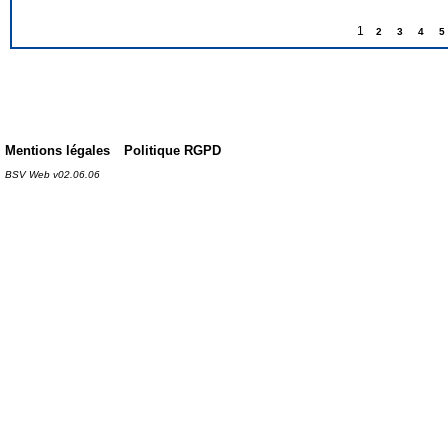
1
2
3
4
5
Mentions légales
Politique RGPD
BSV Web v02.06.06