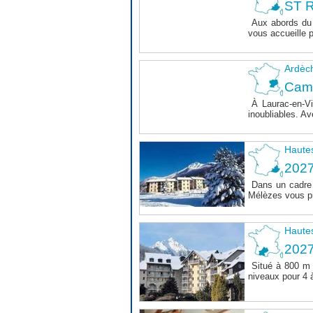
ST R
Aux abords du 
vous accueille 
Ardèc
Cam
À Laurac-en-Vi
inoubliables. Av
Haute
202
Dans un cadre 
Mélèzes vous pr
Haute
202
Situé à 800 m 
niveaux pour 4 