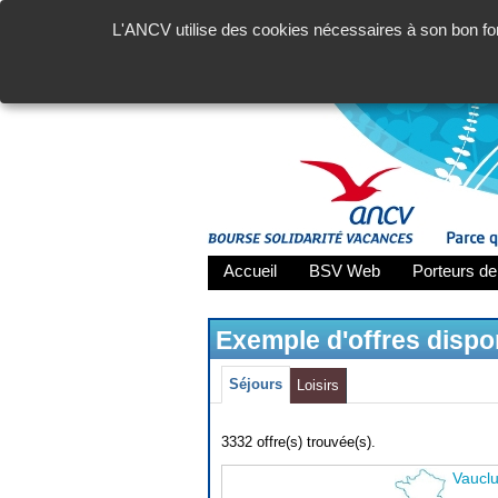
L'ANCV utilise des cookies nécessaires à son bon fon
Accueil
BSV Web
Porteurs de
Exemple d'offres disp
Séjours
Loisirs
3332 offre(s) trouvée(s).
Vaucl