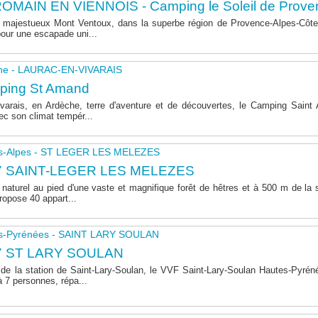
OMAIN EN VIENNOIS - Camping le Soleil de Prove
majestueux Mont Ventoux, dans la superbe région de Provence-Alpes-Côte 
pour une escapade uni...
he - LAURAC-EN-VIVARAIS
ping St Amand
varais, en Ardèche, terre d'aventure et de découvertes, le Camping Sain
ec son climat tempér...
s-Alpes - ST LEGER LES MELEZES
7 SAINT-LEGER LES MELEZES
naturel au pied d'une vaste et magnifique forêt de hêtres et à 500 m de la s
opose 40 appart...
s-Pyrénées - SAINT LARY SOULAN
7 ST LARY SOULAN
de la station de Saint-Lary-Soulan, le VVF Saint-Lary-Soulan Hautes-Pyré
à 7 personnes, répa...