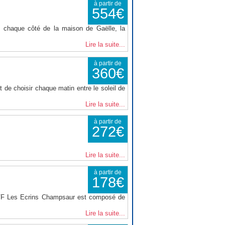
à partir de
554€
 chaque côté de la maison de Gaëlle, la
Lire la suite...
à partir de
360€
 de choisir chaque matin entre le soleil de
Lire la suite...
à partir de
272€
Lire la suite...
à partir de
178€
VVF Les Ecrins Champsaur est composé de
Lire la suite...