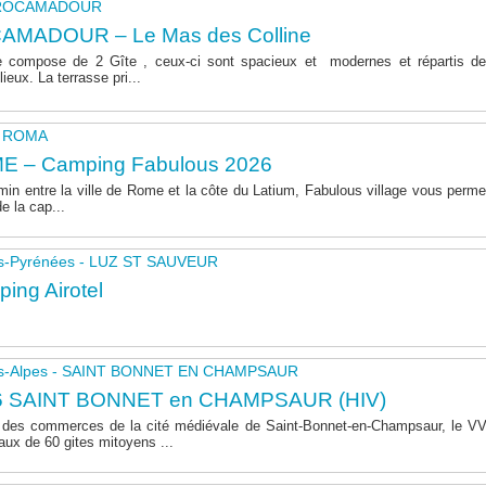
- ROCAMADOUR
AMADOUR – Le Mas des Colline
 compose de 2 Gîte , ceux-ci sont spacieux et modernes et répartis de
lieux. La terrasse pri...
 - ROMA
E – Camping Fabulous 2026
in entre la ville de Rome et la côte du Latium, Fabulous village vous permet
de la cap...
s-Pyrénées - LUZ ST SAUVEUR
ing Airotel
s-Alpes - SAINT BONNET EN CHAMPSAUR
6 SAINT BONNET en CHAMPSAUR (HIV)
 des commerces de la cité médiévale de Saint-Bonnet-en-Champsaur, le 
aux de 60 gites mitoyens ...