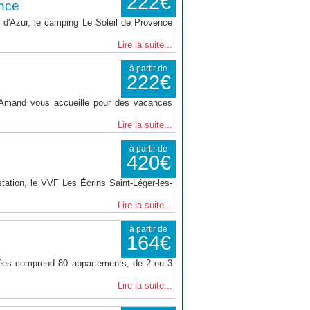
222€
nce
d'Azur, le camping Le Soleil de Provence
Lire la suite...
à partir de
222€
t Amand vous accueille pour des vacances
Lire la suite...
à partir de
420€
tation, le VVF Les Écrins Saint-Léger-les-
Lire la suite...
à partir de
164€
nées comprend 80 appartements, de 2 ou 3
Lire la suite...