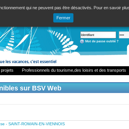
ctionnement qui ne peuvent pas être désactivés. Pour en savoir plus,
Fermer
Mot de passe oublié ?
 projets
Professionnels du tourisme,des loisirs et des transports
onibles sur BSV Web
use - SAINT-ROMAIN-EN-VIENNOIS