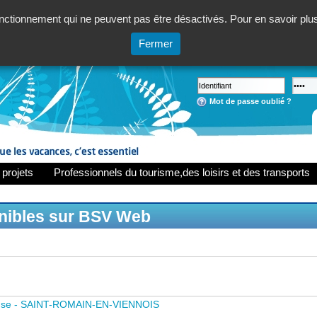
ctionnement qui ne peuvent pas être désactivés. Pour en savoir plus,
Fermer
Mot de passe oublié ?
 projets
Professionnels du tourisme,des loisirs et des transports
onibles sur BSV Web
use - SAINT-ROMAIN-EN-VIENNOIS