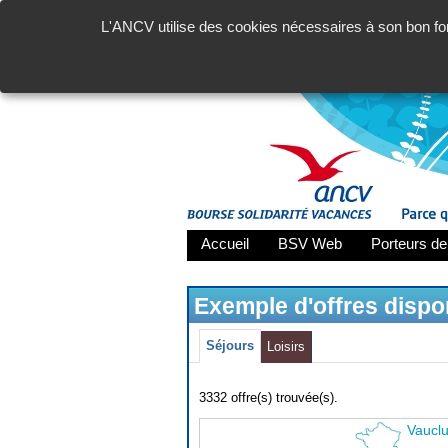
L'ANCV utilise des cookies nécessaires à son bon fon
Accueil
BSV Web
Porteurs de
Exemple d'offres disp
Séjours
Loisirs
3332 offre(s) trouvée(s).
Vaucl