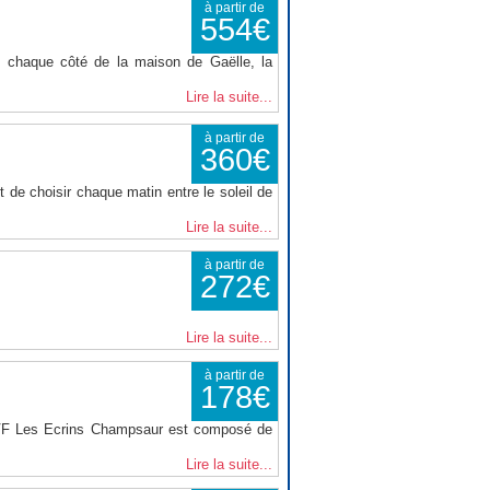
à partir de
554€
 chaque côté de la maison de Gaëlle, la
Lire la suite...
à partir de
360€
 de choisir chaque matin entre le soleil de
Lire la suite...
à partir de
272€
Lire la suite...
à partir de
178€
VVF Les Ecrins Champsaur est composé de
Lire la suite...