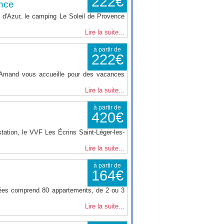
222€
nce
d'Azur, le camping Le Soleil de Provence
Lire la suite...
à partir de
222€
t Amand vous accueille pour des vacances
Lire la suite...
à partir de
420€
tation, le VVF Les Écrins Saint-Léger-les-
Lire la suite...
à partir de
164€
nées comprend 80 appartements, de 2 ou 3
Lire la suite...