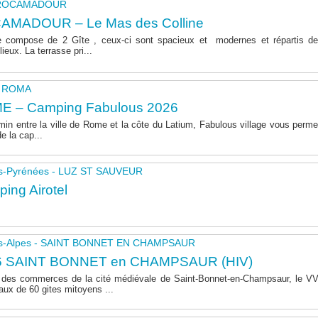
- ROCAMADOUR
AMADOUR – Le Mas des Colline
 compose de 2 Gîte , ceux-ci sont spacieux et modernes et répartis de
lieux. La terrasse pri...
 - ROMA
E – Camping Fabulous 2026
in entre la ville de Rome et la côte du Latium, Fabulous village vous permet
de la cap...
s-Pyrénées - LUZ ST SAUVEUR
ing Airotel
s-Alpes - SAINT BONNET EN CHAMPSAUR
6 SAINT BONNET en CHAMPSAUR (HIV)
 des commerces de la cité médiévale de Saint-Bonnet-en-Champsaur, le 
aux de 60 gites mitoyens ...