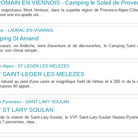
OMAIN EN VIENNOIS - Camping le Soleil de Prove
majestueux Mont Ventoux, dans la superbe région de Provence-Alpes-Côte 
pour une escapade uni...
he - LAURAC-EN-VIVARAIS
ping St Amand
varais, en Ardèche, terre d'aventure et de découvertes, le Camping Sain
ec son climat tempér...
s-Alpes - ST LEGER LES MELEZES
7 SAINT-LEGER LES MELEZES
naturel au pied d'une vaste et magnifique forêt de hêtres et à 500 m de la s
opose 40 appart...
s-Pyrénées - SAINT LARY SOULAN
7 ST LARY SOULAN
de la station de Saint-Lary-Soulan, le VVF Saint-Lary-Soulan Hautes-Pyré
à 7 personnes, répa...