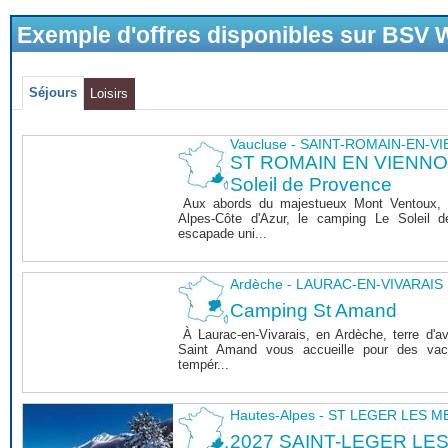
Exemple d'offres disponibles sur BSV
Séjours
Loisirs
Vaucluse - SAINT-ROMAIN-EN-V
ST ROMAIN EN VIENNOIS
Soleil de Provence
Aux abords du majestueux Mont Ventoux, 
Alpes-Côte d'Azur, le camping Le Soleil 
escapade uni...
Ardèche - LAURAC-EN-VIVARAIS
Camping St Amand
À Laurac-en-Vivarais, en Ardèche, terre d'a
Saint Amand vous accueille pour des vaca
tempér...
Hautes-Alpes - ST LEGER LES 
2027 SAINT-LEGER LE