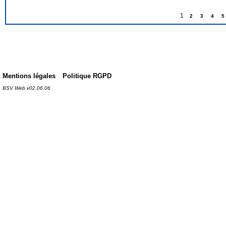
1
2
3
4
5
Mentions légales
Politique RGPD
BSV Web v02.06.06