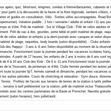
eux apéro, quiz, blind-test, énigmes, soirées à thème/dansantes, cabarets et 
pour partir à la découverte de la faune et la flore régionale, sentiers côtiers,
artes et guides en consultation. Vélo : Sorties vélos accompagnées. Road Boo
openrunner). Initiation paddle : 1 fois / semaine / adulte et enfant +11 ans (av
mps et d’été. Prêt de matériel : Sur le Village Club : Prêt de vélos adultes e
lément. Prêt de sac à dos, gourdes, porte bébé et petit matériel de plage, raque
Prêt de vélos adultes et enfants à la demi-journée avec casques et selon dispo
atériel de plage, raquettes, body boards (selon disponibilité). - Clubs enfant
lub des Happyz : 3 ans à -6 ans Selon disponibilité au moment de la réservat
dimanche. Fonctionnent toute la journée pendant les vacances scolaires franç
périodes. A partir de 17 heures, les enfants de 2 ans à moins de 6 ans sont 
ub de 6 à 10 ans Club des Kidz : De 6 à -11 ans Fonctionnent toute la journé
es de la Toussaint, de printemps et d’été. Clubs fermés pendant les autres p
ent toute la journée 5j/7, fermés samedi et dimanche, pendant les vacances sc
 les autres périodes. Cours de stretching et relaxation : Gym douce, étireme
ennis : Profitez de l'accès aux terrains de tennis de la station à tarifs préfé
 : terrains à tarif préférentiel sur la station, prêt de matériel inclus Thalass
rentiels avec les centres partenaires de la Baule et Pornichet. Navette gratuite
ment (selon horaires), hors juillet/août.