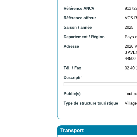
Référence ANCV
91372
Référence offreur
VCS-R
Saison / année
2025
Departement / Région
Pays de
Adresse
2026 V
3 AVE
44500
Tél. / Fax
02 40 
Descriptif
Public(s)
Tout p
Type de structure touristique
Villag
Transport