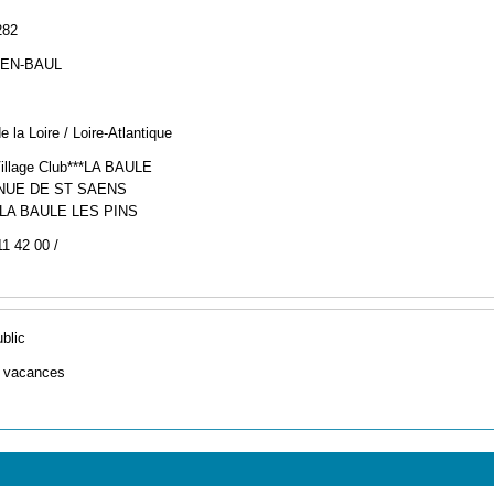
282
EN-BAUL
 la Loire / Loire-Atlantique
illage Club***LA BAULE
NUE DE ST SAENS
 LA BAULE LES PINS
11 42 00 /
ublic
e vacances