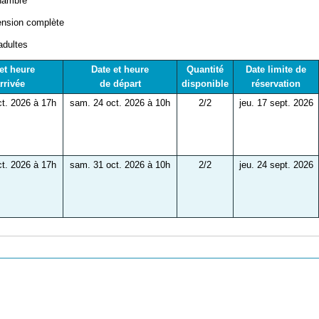
hambre
nsion complète
adultes
et heure
Date et heure
Quantité
Date limite de
rrivée
de départ
disponible
réservation
t. 2026 à 17h
sam. 24 oct. 2026 à 10h
2/2
jeu. 17 sept. 2026
t. 2026 à 17h
sam. 31 oct. 2026 à 10h
2/2
jeu. 24 sept. 2026