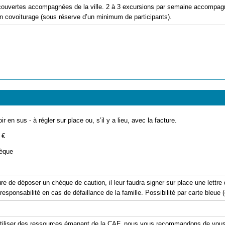
découvertes accompagnées de la ville. 2 à 3 excursions par semaine accompa
en covoiturage (sous réserve d’un minimum de participants).
ir en sus - à régler sur place ou, s’il y a lieu, avec la facture.
 €
èque
re de déposer un chèque de caution, il leur faudra signer sur place une lettr
 responsabilité en cas de défaillance de la famille. Possibilité par carte bleue 
'utiliser des ressources émanant de la CAF, nous vous recommandons de vous 