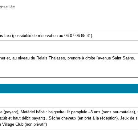
onseillée
taxi (possibilité de réservation au 06.07.06.85.81).
mer et, au niveau du Relais Thalasso, prendre à droite l'avenue Saint Saëns.
(payant), Matériel bébé : baignoire, lit parapluie –3 ans (sans sur-matelas), 
uit et haut débit payant) , Sèche cheveux (en prêt à la réception), Jeux de so
 Village Club (non privatif)