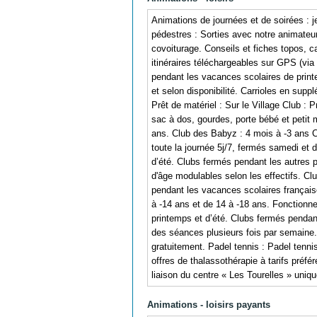
Animations de journées et de soirées : j
pédestres : Sorties avec notre animateur 
covoiturage. Conseils et fiches topos, c
itinéraires téléchargeables sur GPS (via 
pendant les vacances scolaires de printe
et selon disponibilité. Carrioles en supp
Prêt de matériel : Sur le Village Club : 
sac à dos, gourdes, porte bébé et petit m
ans. Club des Babyz : 4 mois à -3 ans C
toute la journée 5j/7, fermés samedi et 
d’été. Clubs fermés pendant les autres 
d'âge modulables selon les effectifs. Cl
pendant les vacances scolaires français
à -14 ans et de 14 à -18 ans. Fonctionn
printemps et d’été. Clubs fermés pendant
des séances plusieurs fois par semaine. T
gratuitement. Padel tennis : Padel tennis
offres de thalassothérapie à tarifs préfé
liaison du centre « Les Tourelles » unique
Animations - loisirs payants