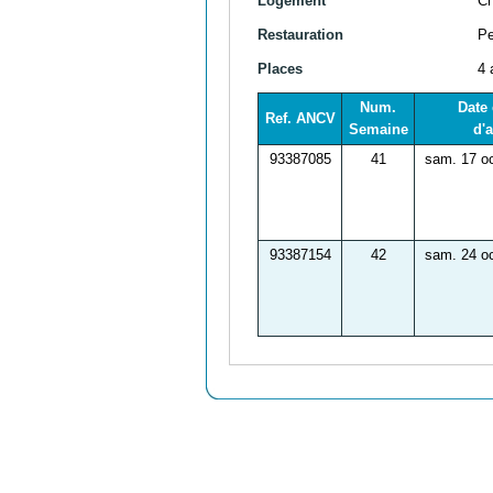
Logement
C
Restauration
Pe
Places
4 
Num.
Date 
Ref. ANCV
Semaine
d'a
93387085
41
sam. 17 oc
93387154
42
sam. 24 oc