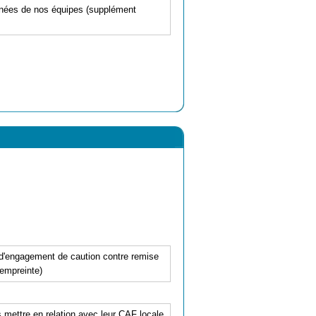
gnées de nos équipes (supplément
e d'engagement de caution contre remise
(empreinte)
mettre en relation avec leur CAF locale,