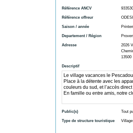
Référence ANCV
93353
Référence offreur
ODES
Saison / année
Printe
Departement / Région
Proven
Adresse
2026 V
Chemin
13500 
Descriptif
Le village vacances le Pescadou v
Place à la détente avec les appa
couleurs du sud, et l’accès direct
En famille ou entre amis, notre c
Public(s)
Tout p
Type de structure touristique
Villag