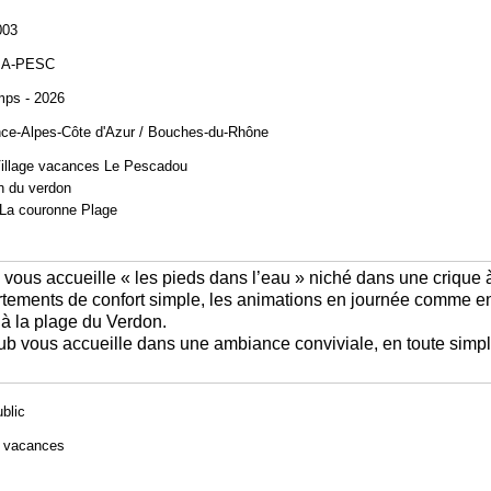
003
IA-PESC
mps - 2026
ce-Alpes-Côte d'Azur / Bouches-du-Rhône
illage vacances Le Pescadou
 du verdon
La couronne Plage
ous accueille « les pieds dans l’eau » niché dans une crique à 
rtements de confort simple, les animations en journée comme en
 à la
plage du Verdon
.
lub vous accueille dans une ambiance conviviale, en toute simpli
ublic
e vacances