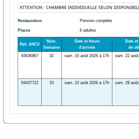
CHAMBRE INDIVIDUELLE SELON DISPONIBILI
ATTENTION :
Restauration
Pension complète
Places
6 adultes
Num.
Date et heure
Date et
Ref. ANCV
Semaine
d'arrivée
de dé
93436957
32
sam. 15 août 2026 à 17h
sam. 22 août
93437722
33
sam. 22 août 2026 à 17h
sam. 29 août