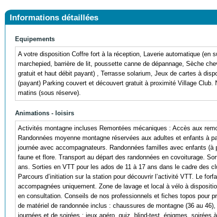
Informations détaillées
Equipements
A votre disposition Coffre fort à la réception, Laverie automatique (en 
marchepied, barrière de lit, poussette canne de dépannage, Sèche cheve
gratuit et haut débit payant) , Terrasse solarium, Jeux de cartes à dispo
(payant) Parking couvert et découvert gratuit à proximité Village Club. 
matins (sous réserve).
Animations - loisirs
Activités montagne incluses Remontées mécaniques : Accès aux remont
Randonnées moyenne montagne réservées aux adultes et enfants à part
journée avec accompagnateurs. Randonnées familles avec enfants (à pa
faune et flore. Transport au départ des randonnées en covoiturage. S
ans. Sorties en VTT pour les ados de 11 à 17 ans dans le cadre des c
Parcours d’initiation sur la station pour découvrir l’activité VTT. Le for
accompagnées uniquement. Zone de lavage et local à vélo à dispositio
en consultation. Conseils de nos professionnels et fiches topos pour pré
de matériel de randonnée inclus : chaussures de montagne (36 au 46),
journées et de soirées : jeux apéro, quiz, blind-test, énigmes, soirées