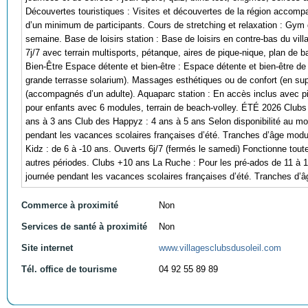
Découvertes touristiques : Visites et découvertes de la région accomp
d’un minimum de participants. Cours de stretching et relaxation : Gym 
semaine. Base de loisirs station : Base de loisirs en contre-bas du vil
7j/7 avec terrain multisports, pétanque, aires de pique-nique, plan de
Bien-Être Espace détente et bien-être : Espace détente et bien-être de
grande terrasse solarium). Massages esthétiques ou de confort (en supp
(accompagnés d’un adulte). Aquaparc station : En accès inclus avec pi
pour enfants avec 6 modules, terrain de beach-volley. ÉTÉ 2026 Clubs
ans à 3 ans Club des Happyz : 4 ans à 5 ans Selon disponibilité au mom
pendant les vacances scolaires françaises d’été. Tranches d’âge modul
Kidz : de 6 à -10 ans. Ouverts 6j/7 (fermés le samedi) Fonctionne tout
autres périodes. Clubs +10 ans La Ruche : Pour les pré-ados de 11 à 1
journée pendant les vacances scolaires françaises d’été. Tranches d’â
Commerce à proximité
Non
Services de santé à proximité
Non
Site internet
www.villagesclubsdusoleil.com
Tél. office de tourisme
04 92 55 89 89