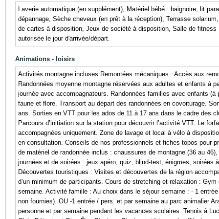
Laverie automatique (en supplément), Matériel bébé : baignoire, lit par
dépannage, Sèche cheveux (en prêt à la réception), Terrasse solarium, 
de cartes à disposition, Jeux de société à disposition, Salle de fitnes
autorisée le jour d'arrivée/départ.
Animations - loisirs
Activités montagne incluses Remontées mécaniques : Accès aux remont
Randonnées moyenne montagne réservées aux adultes et enfants à part
journée avec accompagnateurs. Randonnées familles avec enfants (à pa
faune et flore. Transport au départ des randonnées en covoiturage. S
ans. Sorties en VTT pour les ados de 11 à 17 ans dans le cadre des c
Parcours d’initiation sur la station pour découvrir l’activité VTT. Le for
accompagnées uniquement. Zone de lavage et local à vélo à dispositio
en consultation. Conseils de nos professionnels et fiches topos pour pré
de matériel de randonnée inclus : chaussures de montagne (36 au 46),
journées et de soirées : jeux apéro, quiz, blind-test, énigmes, soirées
Découvertes touristiques : Visites et découvertes de la région accomp
d’un minimum de participants. Cours de stretching et relaxation : Gym 
semaine. Activité famille : Au choix dans le séjour semaine : - 1 entr
non fournies). OU -1 entrée / pers. et par semaine au parc animalier Aran
personne et par semaine pendant les vacances scolaires. Tennis à Lucho