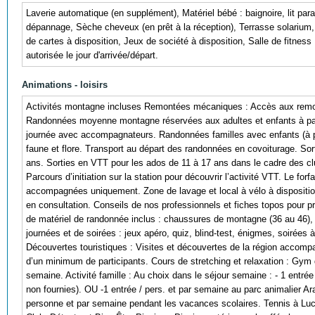
Laverie automatique (en supplément), Matériel bébé : baignoire, lit par
dépannage, Sèche cheveux (en prêt à la réception), Terrasse solarium, 
de cartes à disposition, Jeux de société à disposition, Salle de fitnes
autorisée le jour d'arrivée/départ.
Animations - loisirs
Activités montagne incluses Remontées mécaniques : Accès aux remont
Randonnées moyenne montagne réservées aux adultes et enfants à part
journée avec accompagnateurs. Randonnées familles avec enfants (à pa
faune et flore. Transport au départ des randonnées en covoiturage. S
ans. Sorties en VTT pour les ados de 11 à 17 ans dans le cadre des c
Parcours d’initiation sur la station pour découvrir l’activité VTT. Le for
accompagnées uniquement. Zone de lavage et local à vélo à dispositio
en consultation. Conseils de nos professionnels et fiches topos pour pré
de matériel de randonnée inclus : chaussures de montagne (36 au 46),
journées et de soirées : jeux apéro, quiz, blind-test, énigmes, soirées
Découvertes touristiques : Visites et découvertes de la région accomp
d’un minimum de participants. Cours de stretching et relaxation : Gym 
semaine. Activité famille : Au choix dans le séjour semaine : - 1 entr
non fournies). OU -1 entrée / pers. et par semaine au parc animalier Aran
personne et par semaine pendant les vacances scolaires. Tennis à Lucho