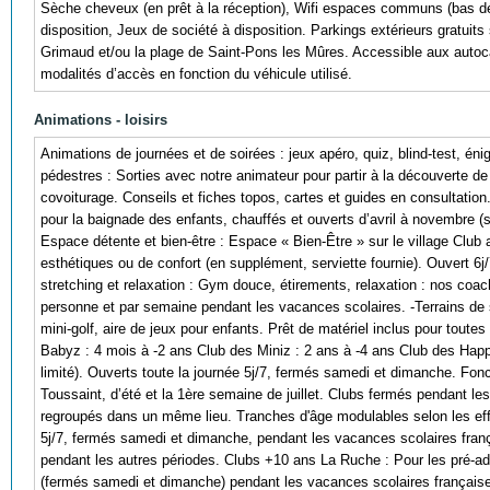
Sèche cheveux (en prêt à la réception), Wifi espaces communs (bas débi
disposition, Jeux de société à disposition. Parkings extérieurs gratuits 
Grimaud et/ou la plage de Saint-Pons les Mûres. Accessible aux autoc
modalités d’accès en fonction du véhicule utilisé.
Animations - loisirs
Animations de journées et de soirées : jeux apéro, quiz, blind-test, é
pédestres : Sorties avec notre animateur pour partir à la découverte de l
covoiturage. Conseils et fiches topos, cartes et guides en consultation.
pour la baignade des enfants, chauffés et ouverts d’avril à novembre (s
Espace détente et bien-être : Espace « Bien-Être » sur le village Clu
esthétiques ou de confort (en supplément, serviette fournie). Ouvert 6
stretching et relaxation : Gym douce, étirements, relaxation : nos coach
personne et par semaine pendant les vacances scolaires. -Terrains de spo
mini-golf, aire de jeux pour enfants. Prêt de matériel inclus pour toute
Babyz : 4 mois à -2 ans Club des Miniz : 2 ans à -4 ans Club des Happ
limité). Ouverts toute la journée 5j/7, fermés samedi et dimanche. Fon
Toussaint, d’été et la 1ère semaine de juillet. Clubs fermés pendant le
regroupés dans un même lieu. Tranches d'âge modulables selon les effe
5j/7, fermés samedi et dimanche, pendant les vacances scolaires frança
pendant les autres périodes. Clubs +10 ans La Ruche : Pour les pré-ado
(fermés samedi et dimanche) pendant les vacances scolaires françaises 