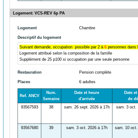
Logement: VCS-REV 6p PA
Logement
Chambre
Descriptif du logement
Suivant demande, occupation possible par 2 à
6
personnes dans l
Logement attribué selon la composition de la famille
Supplément de 25 p100 si occupation par une seule personne
Restauration
Pension complète
Places
6 adultes
Num.
Date et heure
Date et
Ref. ANCV
Semaine
d'arrivée
de dé
93567593
38
sam. 26 sept. 2026 à 17h
sam. 3 oct.
93567680
39
sam. 3 oct. 2026 à 17h
sam. 10 oct.