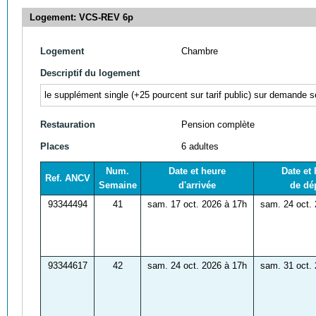
Logement: VCS-REV 6p
Logement
Chambre
Descriptif du logement
le supplément single (+25
pourcent sur tarif public) sur demande se
Restauration
Pension complète
Places
6 adultes
Num.
Date et heure
Date et
Ref. ANCV
Semaine
d'arrivée
de dé
93344494
41
sam. 17 oct. 2026 à 17h
sam. 24 oct.
93344617
42
sam. 24 oct. 2026 à 17h
sam. 31 oct.