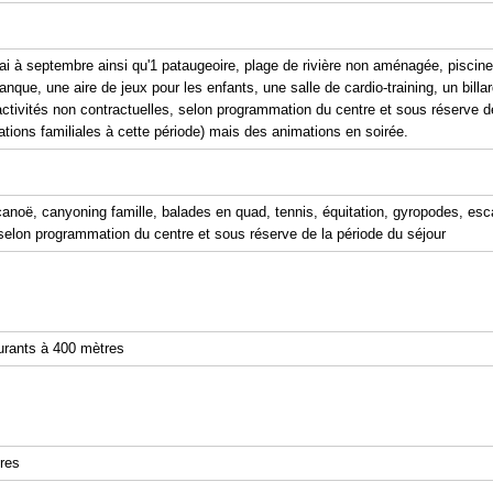
ai à septembre ainsi qu'1 pataugeoire, plage de rivière non aménagée, piscine 
anque, une aire de jeux pour les enfants, une salle de cardio-training, un billa
s *activités non contractuelles, selon programmation du centre et sous réserve 
tions familiales à cette période) mais des animations en soirée.
noë, canyoning famille, balades en quad, tennis, équitation, gyropodes, escal
 selon programmation du centre et sous réserve de la période du séjour
aurants à 400 mètres
res