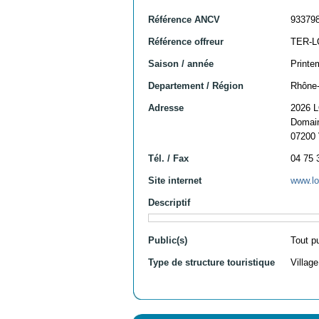
Référence ANCV
93379
Référence offreur
TER-
Saison / année
Printe
Departement / Région
Rhône-
Adresse
2026 
Domain
07200
Tél. / Fax
04 75 
Site internet
www.lo
Descriptif
Public(s)
Tout p
Type de structure touristique
Villag