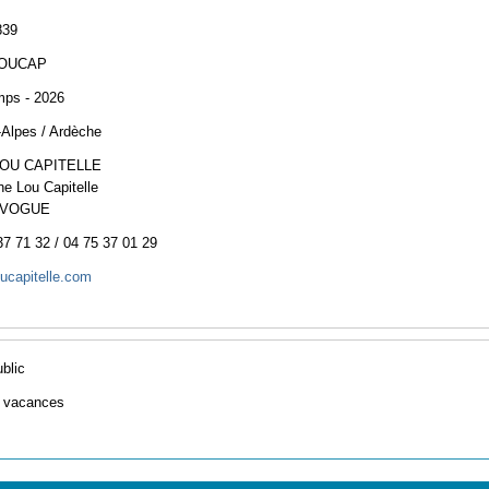
839
LOUCAP
mps - 2026
Alpes / Ardèche
LOU CAPITELLE
e Lou Capitelle
 VOGUE
37 71 32 / 04 75 37 01 29
ucapitelle.com
ublic
e vacances