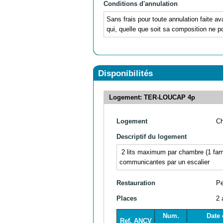
Conditions d'annulation
Sans frais pour toute annulation faite av
qui, quelle que soit sa composition ne po
Disponibilités
Logement: TER-LOUCAP 4p
Logement
C
Descriptif du logement
2 lits maximum par chambre (1 famil
communicantes par un escalier
Restauration
Pe
Places
2 
Num.
Date 
Ref. ANCV