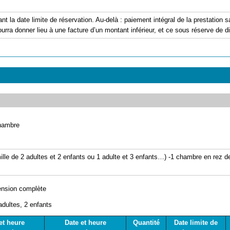
ant la date limite de réservation. Au-delà : paiement intégral de la prestation
urra donner lieu à une facture d’un montant inférieur, et ce sous réserve de dis
hambre
le de 2 adultes et 2 enfants ou 1 adulte et 3 enfants…) -1 chambre en rez d
nsion complète
adultes, 2 enfants
et heure
Date et heure
Quantité
Date limite de