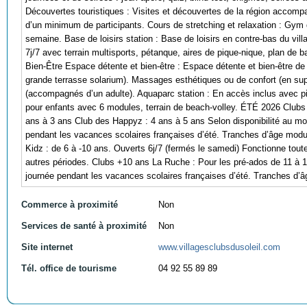
Découvertes touristiques : Visites et découvertes de la région accomp
d’un minimum de participants. Cours de stretching et relaxation : Gym 
semaine. Base de loisirs station : Base de loisirs en contre-bas du vil
7j/7 avec terrain multisports, pétanque, aires de pique-nique, plan de
Bien-Être Espace détente et bien-être : Espace détente et bien-être de
grande terrasse solarium). Massages esthétiques ou de confort (en supp
(accompagnés d’un adulte). Aquaparc station : En accès inclus avec pi
pour enfants avec 6 modules, terrain de beach-volley. ÉTÉ 2026 Clubs
ans à 3 ans Club des Happyz : 4 ans à 5 ans Selon disponibilité au mom
pendant les vacances scolaires françaises d’été. Tranches d’âge modul
Kidz : de 6 à -10 ans. Ouverts 6j/7 (fermés le samedi) Fonctionne tout
autres périodes. Clubs +10 ans La Ruche : Pour les pré-ados de 11 à 1
journée pendant les vacances scolaires françaises d’été. Tranches d’â
Commerce à proximité
Non
Services de santé à proximité
Non
Site internet
www.villagesclubsdusoleil.com
Tél. office de tourisme
04 92 55 89 89