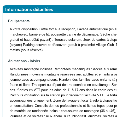
Informations détaillées
Equipements
A votre disposition Coffre fort à la réception, Laverie automatique (en 
marchepied, barrière de lit, poussette canne de dépannage, Sèche cheve
gratuit et haut débit payant) , Terrasse solarium, Jeux de cartes à dispo
(payant) Parking couvert et découvert gratuit à proximité Village Club. 
matins (sous réserve).
Animations - loisirs
Activités montagne incluses Remontées mécaniques : Accès aux remont
Randonnées moyenne montagne réservées aux adultes et enfants à part
journée avec accompagnateurs. Randonnées familles avec enfants (à pa
faune et flore. Transport au départ des randonnées en covoiturage. S
ans. Sorties en VTT pour les ados de 11 à 17 ans dans le cadre des c
Parcours d’initiation sur la station pour découvrir l’activité VTT. Le for
accompagnées uniquement. Zone de lavage et local à vélo à dispositio
en consultation. Conseils de nos professionnels et fiches topos pour pré
de matériel de randonnée inclus : chaussures de montagne (36 au 46),
journées et de soirées : jeux apéro, quiz, blind-test, énigmes, soirées