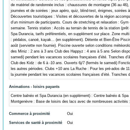
de matériel de randonnée inclus : chaussures de montagne (36 au 46),
journées et de soirées : jeux apéro, quiz, blind-test, énigmes, soirées
Découvertes touristiques : Visites et découvertes de la région accomp
d’un minimum de participants. Cours de stretching et relaxation : Gym 
semaine. Tennis station : Accès au terrain de tennis de la station (prê
Spa Durancia, tarifs préférentiels, en supplément sur place. Zone mult
: pédalos, canoë, kayak... (en supplément). Détente et Bien-Être Piscine
août (serviette non fournie). Piscine ouverte selon conditions météor
des Miniz : 2 ans à 3 ans Club des Happyz : 4 ans à 5 ans Selon dispon
samedi) pendant les vacances scolaires françaises d’été. Tranches d’â
Club des Kidz : de 6 à -10 ans. Ouverts 6j/7 (fermés le samedi) Fonct
les autres périodes. Clubs +10 ans La Ruche : Pour les pré-ados de 11
la journée pendant les vacances scolaires françaises d’été. Tranches d
Animations - loisirs payants
Centre balnéo et Spa Durancia (en supplément) : Centre balnéo & Spa Du
Montgenèvre : Base de loisirs des lacs avec de nombreuses activités :
Commerce à proximité
Oui
Services de santé à proximité
Oui