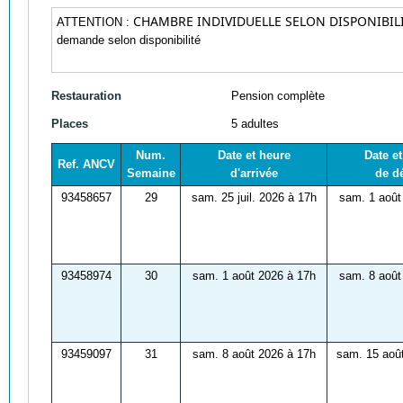
CHAMBRE INDIVIDUELLE SELON DISPONIBIL
ATTENTION :
demande selon disponibilité
Restauration
Pension complète
Places
5 adultes
Num.
Date et heure
Date e
Ref. ANCV
Semaine
d'arrivée
de d
93458657
29
sam. 25 juil. 2026 à 17h
sam. 1 août
93458974
30
sam. 1 août 2026 à 17h
sam. 8 août
93459097
31
sam. 8 août 2026 à 17h
sam. 15 aoû