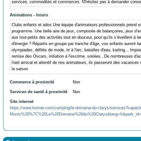
services, commodités et commerces. N'hésitez pas à demander consei
Animations - loisirs
Clubs enfants et ados Une équipe d'animateurs professionnels prend soin
programme. Une belle aire de jeux, composée de balançoires, jeux d’esc
aux tout-petits des activités tout en douceur, pour qu’ils s’éveillent à 
d'énergie ? Répartis en groupe par tranche d'âge, vos enfants auront la
olympiades, défilés de mode, tir à l'arc, batailles d'eau, karting... Imp
remise des Oscars, initiation à l'escrime, soirées...De nombreuses d'act
l'oeil amical et attentif de nos animateurs, ils passeront des vacances
la saison
Commerce à proximité
Non
Services de santé à proximité
Non
Site internet
https://www.homair.com/camping/le-domaine-du-clarys/services?capa
Monts%20%7C%20Le%20Domaine%20du%20Clarys&lang=fr&park_id=1