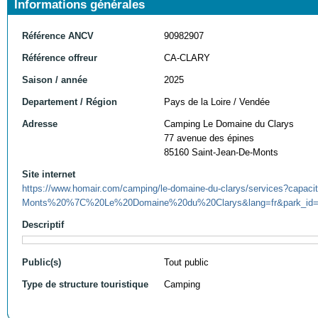
Informations générales
Référence ANCV
90982907
Référence offreur
CA-CLARY
Saison / année
2025
Departement / Région
Pays de la Loire / Vendée
Adresse
Camping Le Domaine du Clarys
77 avenue des épines
85160 Saint-Jean-De-Monts
Site internet
https://www.homair.com/camping/le-domaine-du-clarys/services?capa
Monts%20%7C%20Le%20Domaine%20du%20Clarys&lang=fr&park_id=1
Descriptif
Public(s)
Tout public
Type de structure touristique
Camping