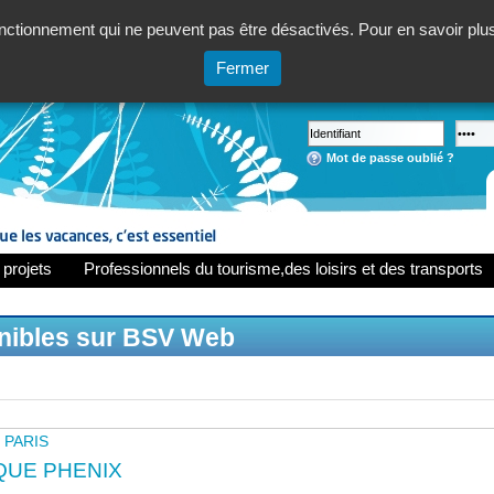
ctionnement qui ne peuvent pas être désactivés. Pour en savoir plus,
Fermer
Mot de passe oublié ?
 projets
Professionnels du tourisme,des loisirs et des transports
onibles sur BSV Web
- PARIS
QUE PHENIX