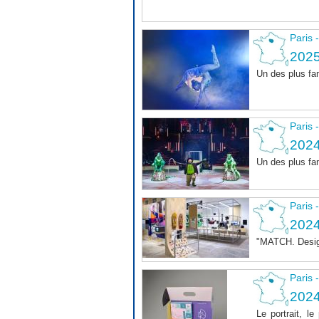
Paris 
2025
Un des plus fa
Paris 
2024
Un des plus fa
Paris 
202
"MATCH. Design 
Paris 
202
Le portrait, l