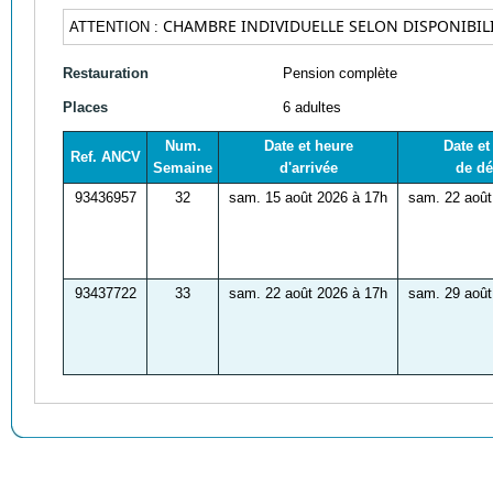
CHAMBRE INDIVIDUELLE SELON DISPONIBILI
ATTENTION :
Restauration
Pension complète
Places
6 adultes
Num.
Date et heure
Date et
Ref. ANCV
Semaine
d'arrivée
de dé
93436957
32
sam. 15 août 2026 à 17h
sam. 22 août
93437722
33
sam. 22 août 2026 à 17h
sam. 29 août