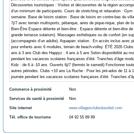
Découvertes touristiques : Visites et découvertes de la région accomp
d’un minimum de participants. Cours de stretching et relaxation : Gym 
semaine. Base de loisirs station : Base de loisirs en contre-bas du vil
7j/7 avec terrain multisports, pétanque, aires de pique-nique, plan de
Bien-Être Espace détente et bien-être : Espace détente et bien-être de
grande terrasse solarium). Massages esthétiques ou de confort (en supp
(accompagnés d’un adulte). Aquaparc station : En accès inclus avec pi
pour enfants avec 6 modules, terrain de beach-volley. ÉTÉ 2026 Clubs
ans à 3 ans Club des Happyz : 4 ans à 5 ans Selon disponibilité au mom
pendant les vacances scolaires françaises d’été. Tranches d’âge modul
Kidz : de 6 à -10 ans. Ouverts 6j/7 (fermés le samedi) Fonctionne tout
autres périodes. Clubs +10 ans La Ruche : Pour les pré-ados de 11 à 1
journée pendant les vacances scolaires françaises d’été. Tranches d’â
Commerce à proximité
Non
Services de santé à proximité
Non
Site internet
www.villagesclubsdusoleil.com
Tél. office de tourisme
04 92 55 89 89