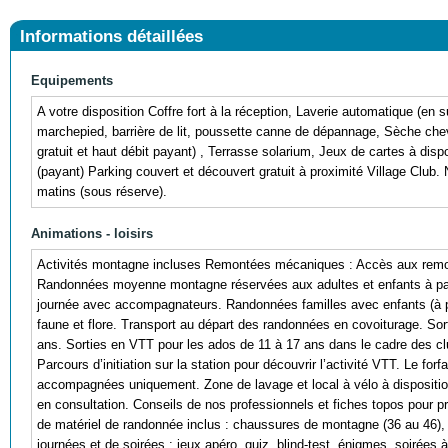
Informations détaillées
Equipements
A votre disposition Coffre fort à la réception, Laverie automatique (en 
marchepied, barrière de lit, poussette canne de dépannage, Sèche cheve
gratuit et haut débit payant) , Terrasse solarium, Jeux de cartes à dispo
(payant) Parking couvert et découvert gratuit à proximité Village Club. 
matins (sous réserve).
Animations - loisirs
Activités montagne incluses Remontées mécaniques : Accès aux remont
Randonnées moyenne montagne réservées aux adultes et enfants à part
journée avec accompagnateurs. Randonnées familles avec enfants (à pa
faune et flore. Transport au départ des randonnées en covoiturage. S
ans. Sorties en VTT pour les ados de 11 à 17 ans dans le cadre des c
Parcours d’initiation sur la station pour découvrir l’activité VTT. Le for
accompagnées uniquement. Zone de lavage et local à vélo à dispositio
en consultation. Conseils de nos professionnels et fiches topos pour pré
de matériel de randonnée inclus : chaussures de montagne (36 au 46),
journées et de soirées : jeux apéro, quiz, blind-test, énigmes, soirées