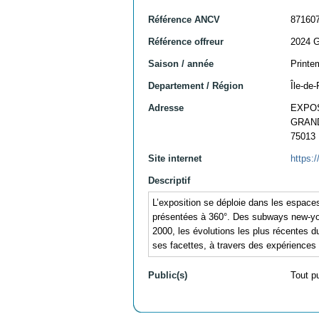
Référence ANCV
87160
Référence offreur
2024 
Saison / année
Printe
Departement / Région
Île-de-
Adresse
EXPOS
GRAND
75013
Site internet
https:/
Descriptif
L’exposition se déploie dans les espace
présentées à 360°. Des subways new-york
2000, les évolutions les plus récentes du
ses facettes, à travers des expériences
Public(s)
Tout p