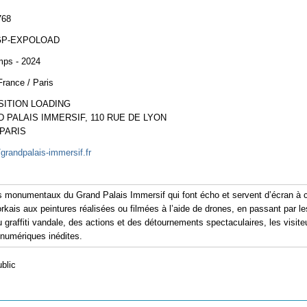
768
GP-EXPOLOAD
mps - 2024
France / Paris
ITION LOADING
 PALAIS IMMERSIF, 110 RUE DE LYON
 PARIS
/grandpalais-immersif.fr
s monumentaux du Grand Palais Immersif qui font écho et servent d’écran à c
ais aux peintures réalisées ou filmées à l’aide de drones, en passant par 
 graffiti vandale, des actions et des détournements spectaculaires, les visiteu
 numériques inédites.
ublic