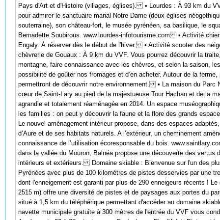
Pays d'Art et d'Histoire (villages, églises). • Lourdes : À 93 km du V
pour admirer le sanctuaire marial Notre-Dame (deux églises néogothiq
souterraine), son château-fort, le musée pyrénéen, sa basilique, le sq
Bernadette Soubirous. www.lourdes-infotourisme.com • Activité chiens
Engaly. À réserver dès le début de l'hiver. • Activité scooter des neig
chèvrerie de Gouaux : À 9 km du VVF. Vous pourrez découvrir la traite
montagne, faire connaissance avec les chèvres, et selon la saison, le
possibilité de goûter nos fromages et d’en acheter. Autour de la ferme,
permettront de découvrir notre environnement. • La maison du Parc N
cœur de Saint-Lary au pied de la majestueuse Tour Hachan et de la mai
agrandie et totalement réaménagée en 2014. Un espace muséographique 
les familles : on peut y découvrir la faune et la flore des grands espac
Le nouvel aménagement intérieur propose, dans des espaces adaptés, u
d’Aure et de ses habitats naturels. A l’extérieur, un cheminement amène
connaissance de l’utilisation écoresponsable du bois. www.saintlary
dans la vallée du Mouron, Balnéa propose une découverte des vertus de
intérieurs et extérieurs. Domaine skiable : Bienvenue sur l'un des p
Pyrénées avec plus de 100 kilomètres de pistes desservies par une t
dont l'enneigement est garanti par plus de 290 enneigeurs récents ! L
2515 m) offre une diversité de pistes et de paysages aux portes du pa
situé à 1,5 km du téléphérique permettant d'accéder au domaine skiabl
navette municipale gratuite à 300 mètres de l'entrée du VVF vous condui