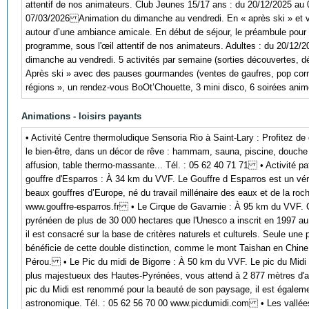
attentif de nos animateurs. Club Jeunes 15/17 ans : du 20/12/2025 au
07/03/2026 Animation du dimanche au vendredi. En « après ski » et vei
autour d’une ambiance amicale. En début de séjour, le préambule pour 
programme, sous l'œil attentif de nos animateurs. Adultes : du 20/12
dimanche au vendredi. 5 activités par semaine (sorties découvertes, dé
Après ski » avec des pauses gourmandes (ventes de gaufres, pop corn
régions », un rendez-vous BoOt’Chouette, 3 mini disco, 6 soirées ani
Animations - loisirs payants
• Activité Centre thermoludique Sensoria Rio à Saint-Lary : Profitez de
le bien-être, dans un décor de rêve : hammam, sauna, piscine, douche 
affusion, table thermo-massante... Tél. : 05 62 40 71 71 • Activité pa
gouffre d'Esparros : À 34 km du VVF. Le Gouffre d Esparros est un véri
beaux gouffres d’Europe, né du travail millénaire des eaux et de la roch
www.gouffre-esparros.fr • Le Cirque de Gavarnie : À 95 km du VVF. C'
pyrénéen de plus de 30 000 hectares que l'Unesco a inscrit en 1997 au 
il est consacré sur la base de critères naturels et culturels. Seule un
bénéficie de cette double distinction, comme le mont Taishan en Chin
Pérou. • Le Pic du midi de Bigorre : À 50 km du VVF. Le pic du Midi 
plus majestueux des Hautes-Pyrénées, vous attend à 2 877 mètres d'alti
pic du Midi est renommé pour la beauté de son paysage, il est égaleme
astronomique. Tél. : 05 62 56 70 00 www.picdumidi.com • Les vallées