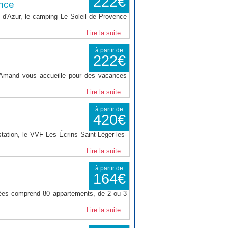
222€
nce
d'Azur, le camping Le Soleil de Provence
Lire la suite...
à partir de
222€
t Amand vous accueille pour des vacances
Lire la suite...
à partir de
420€
tation, le VVF Les Écrins Saint-Léger-les-
Lire la suite...
à partir de
164€
nées comprend 80 appartements, de 2 ou 3
Lire la suite...