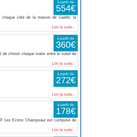
à partir de
554€
 chaque côté de la maison de Gaëlle, la
Lire la suite...
à partir de
360€
 de choisir chaque matin entre le soleil de
Lire la suite...
à partir de
272€
Lire la suite...
à partir de
178€
VVF Les Ecrins Champsaur est composé de
Lire la suite...