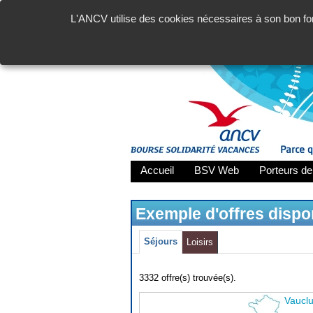
L'ANCV utilise des cookies nécessaires à son bon fon
Accueil
BSV Web
Porteurs de
Exemple d'offres disp
Séjours
Loisirs
3332 offre(s) trouvée(s).
Vaucl