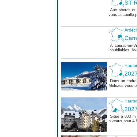
ST R
Aux abords du 
vous accueille 
Ardèc
Cam
À Laurac-en-Vi
inoubliables. Av
Haute
202
Dans un cadre 
Mélèzes vous pr
Haute
202
Situé à 800 m 
niveaux pour 4 