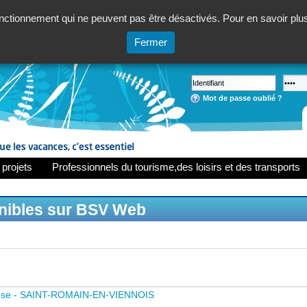
ctionnement qui ne peuvent pas être désactivés. Pour en savoir plus,
Fermer
Mot de passe oublié ?
 projets
Professionnels du tourisme,des loisirs et des transports
onibles sur BSV Web
use - SAINT-ROMAIN-EN-VIENNOIS