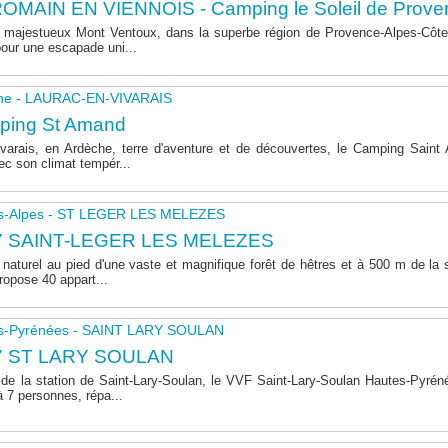
OMAIN EN VIENNOIS - Camping le Soleil de Prove
majestueux Mont Ventoux, dans la superbe région de Provence-Alpes-Côte 
pour une escapade uni...
he - LAURAC-EN-VIVARAIS
ping St Amand
varais, en Ardèche, terre d'aventure et de découvertes, le Camping Sain
ec son climat tempér...
s-Alpes - ST LEGER LES MELEZES
7 SAINT-LEGER LES MELEZES
naturel au pied d'une vaste et magnifique forêt de hêtres et à 500 m de la s
opose 40 appart...
s-Pyrénées - SAINT LARY SOULAN
7 ST LARY SOULAN
de la station de Saint-Lary-Soulan, le VVF Saint-Lary-Soulan Hautes-Pyré
à 7 personnes, répa...