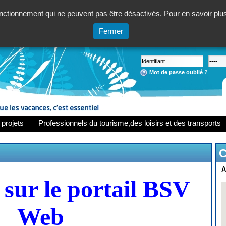
ctionnement qui ne peuvent pas être désactivés. Pour en savoir plus,
Fermer
Mot de passe oublié ?
 projets
Professionnels du tourisme,des loisirs et des transports
C
A
sur le portail BSV
Web