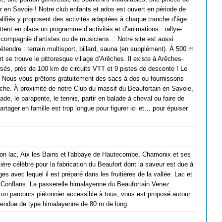
r en Savoie ! Notre club enfants et ados est ouvert en période de
lifiés y proposent des activités adaptées à chaque tranche d’âge.
ettent en place un programme d’activités et d’animations : rallye-
 compagnie d’artistes ou de musiciens… Notre site est aussi
endre : terrain multisport, billard, sauna (en supplément). À 500 m
se trouve le pittoresque village d’Arêches. Il existe à Arêches-
isés, près de 100 km de circuits VTT et 9 pistes de descente ! Le
! Nous vous prêtons gratuitement des sacs à dos ou fournissons
he. À proximité de notre Club du massif du Beaufortain en Savoie,
de, le parapente, le tennis, partir en balade à cheval ou faire de
partager en famille est trop longue pour figurer ici et… pour épuiser
et son lac, Aix les Bains et l'abbaye de Hautecombe, Chamonix et ses
tière célèbre pour la fabrication du Beaufort dont la saveur est due à
ges avec lequel il est préparé dans les fruitières de la vallée. Lac et
 Conflans. La passerelle himalayenne du Beaufortain Venez
 : un parcours piétonnier accessible à tous, vous est proposé autour
pendue de type himalayenne de 80 m de long.