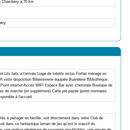
de Chambéry à 70 km.
éry.
its faits à l'arrivée Linge de toilette inclus Forfait ménage en
À votre disposition Biberonnerie équipée Buanderie Bibliothèque
e Point internet Accès WIFI Espace Bar avec cheminée Boutique de
es de marche (en supplément) Carte pré-payée (porte monnaies
sponible à l'accueil
tés à partager en famille, soit directement dans notre Club de
t dans ce fantastique terrain de jeu qu’est le massif du
e, une portion généreuse de souvenirs inoubliables, une pincée de