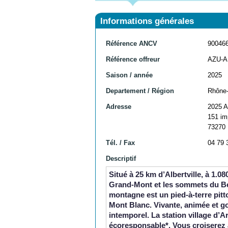
Informations générales
Référence ANCV
90046
Référence offreur
AZU-
Saison / année
2025
Departement / Région
Rhône-
Adresse
2025 
151 im
73270
Tél. / Fax
04 79 
Descriptif
Situé à 25 km d’Albertville, à 1.0
Grand-Mont et les sommets du Be
montagne est un pied-à-terre pit
Mont Blanc. Vivante, animée et g
intemporel. La station village d’
écoresponsable*. Vous croiserez 