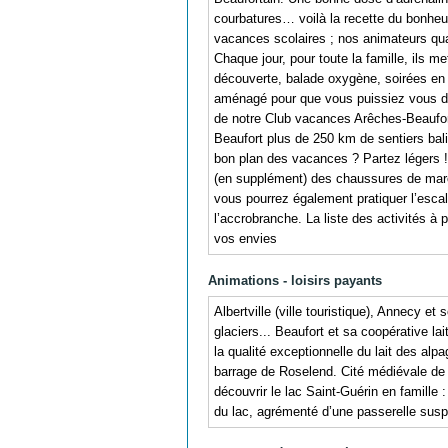
courbatures… voilà la recette du bonheu
vacances scolaires ; nos animateurs qua
Chaque jour, pour toute la famille, ils m
découverte, balade oxygène, soirées en
aménagé pour que vous puissiez vous dét
de notre Club vacances Arêches-Beaufort 
Beaufort plus de 250 km de sentiers bal
bon plan des vacances ? Partez légers 
(en supplément) des chaussures de marc
vous pourrez également pratiquer l’escala
l’accrobranche. La liste des activités à 
vos envies
Animations - loisirs payants
Albertville (ville touristique), Annecy 
glaciers... Beaufort et sa coopérative lai
la qualité exceptionnelle du lait des alpa
barrage de Roselend. Cité médiévale de
découvrir le lac Saint-Guérin en famille
du lac, agrémenté d’une passerelle sus