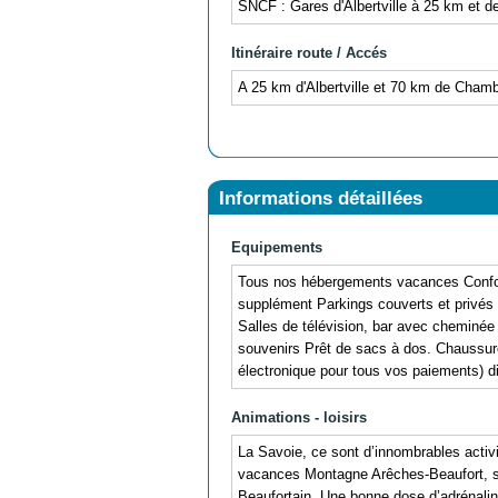
SNCF : Gares d'Albertville à 25 km et 
Itinéraire route / Accés
A 25 km d'Albertville et 70 km de Chamb
Informations détaillées
Equipements
Tous nos hébergements vacances Confort L
supplément Parkings couverts et privés 
Salles de télévision, bar avec cheminé
souvenirs Prêt de sacs à dos. Chaussur
électronique pour tous vos paiements) di
Animations - loisirs
La Savoie, ce sont d’innombrables activi
vacances Montagne Arêches-Beaufort, soi
Beaufortain. Une bonne dose d’adrénalin