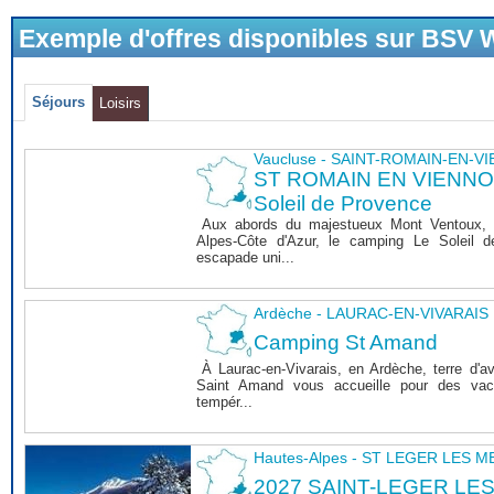
Exemple d'offres disponibles sur BSV
Séjours
Loisirs
Vaucluse - SAINT-ROMAIN-EN-V
ST ROMAIN EN VIENNOIS
Soleil de Provence
Aux abords du majestueux Mont Ventoux, 
Alpes-Côte d'Azur, le camping Le Soleil 
escapade uni...
Ardèche - LAURAC-EN-VIVARAIS
Camping St Amand
À Laurac-en-Vivarais, en Ardèche, terre d'a
Saint Amand vous accueille pour des vaca
tempér...
Hautes-Alpes - ST LEGER LES 
2027 SAINT-LEGER LE