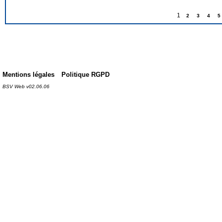
1
2
3
4
5
Mentions légales
Politique RGPD
BSV Web v02.06.06